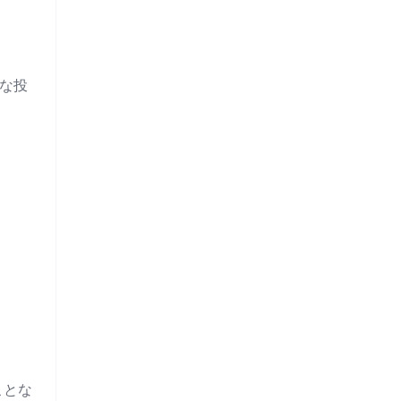
な投
ことな