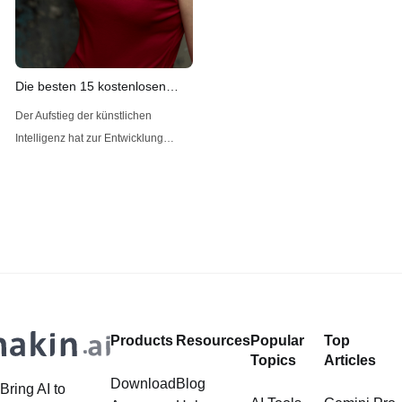
Guía Completa La cámara Veo 3
está revolucionando la forma en
que los equipos deportivos y los
entrenadores analizan y mejoran su
Die besten 15 kostenlosen
rendimiento. Su capacidad para
Undress-AI-Bewertungen
Der Aufstieg der künstlichen
grabar automáticamente partidos
Intelligenz hat zur Entwicklung
completos y proporcionar
verschiedener Werkzeuge geführt,
información detallada es
die den Nutzern bei einer Vielzahl
incomparable. Sin embargo, el
von Aufgaben helfen können,
darunter die Erstellung von Inhalten,
die Verbesserung von Bildern und
sogar die Erstellung virtueller
Modelle. Unter diesen innovativen
Anwendungen haben die Undress
Products
Resources
Popular
Top
AI Werkzeuge Aufmerksamkeit
Topics
Articles
erregt, weil sie die
Download
Blog
Bring AI to