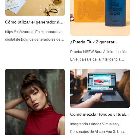
Cómo utilizar el generador de
imágenes Z-Image AI sin
https://nsfwsora.ai En el panorama
restricciones
digital de hoy, los generadores de
¿Puede Flux 2 generar
imágenes impulsados por IA se han
contenido NSFW sin
Prueba NSFW Sora AI Introducción
vuelto cada vez más populares por
restricciones?
En el paisaje de la inteligencia
su capacidad de crear imágenes de
artificial, que evoluciona
alta calidad y diversas. Entre las
rápidamente, un modelo ha estado
soluciones líderes disponibles se
generando interés por sus
encuentra Z-Image AI, una
avanzadas capacidades de
herramienta que se destaca por su
generación de imágenes: Flux 2,
desarrollado por Black Forest Labs.
Flux 2, el sucesor de Flux AI, ha
Cómo mezclar fondos virtuales
atraído una atención significativa
y personajes de IA en Veo 3.
Integrando Fondos Virtuales y
por su
Personajes de AI con Veo 3: Una