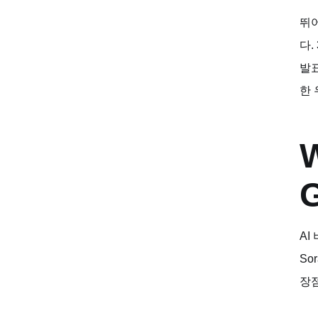
뛰
다.
발표
한 
W
AI
So
장점