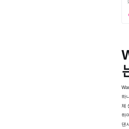
Wa
하
체 
하
댄