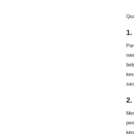
Qua
1.
Pan
mem
beb
kes
sar
2.
Mes
pen
ker