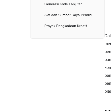
Generasi Kode Lanjutan
Alat dan Sumber Daya Pendidikan
Proyek Pengkodean Kreatif
Dal
Analisis dan Generasi Konten Panjang
men
Aksesibilitas dan Ketersediaan
pen
Batasan Saat Ini dan Area untuk Peningkatan
pan
kom
Masa Depan Quasar Alpha dan AI Konteks Panjang
pen
Respon dan Adopsi Komunitas
pen
Kesimpulan: Sekilas tentang Masa Depan Pengembangan yang Dibantu AI
bia