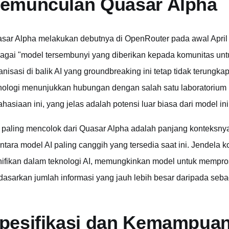
emunculan Quasar Alpha
sar Alpha melakukan debutnya di OpenRouter pada awal April 20
agai "model tersembunyi yang diberikan kepada komunitas unt
anisasi di balik AI yang groundbreaking ini tetap tidak terung
nologi menunjukkan hubungan dengan salah satu laboratorium 
ahasiaan ini, yang jelas adalah potensi luar biasa dari model ini
i paling mencolok dari Quasar Alpha adalah panjang konteksny
antara model AI paling canggih yang tersedia saat ini. Jendela k
nifikan dalam teknologi AI, memungkinkan model untuk mempr
dasarkan jumlah informasi yang jauh lebih besar daripada seba
pesifikasi dan Kemampuan