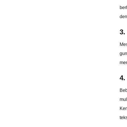
ber
den
3.
Mes
gun
men
4.
Beb
mul
Kem
tek