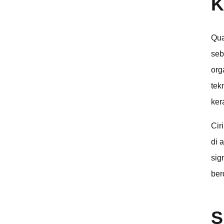
K
Qua
seb
org
tek
ker
Cir
di 
sig
ber
S