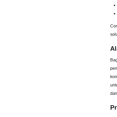
Con
sol
Al
Bag
pen
kom
unt
dan
Pr