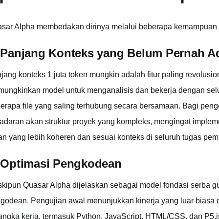
sar Alpha membedakan dirinya melalui beberapa kemampuan t
 Panjang Konteks yang Belum Pernah 
jang konteks 1 juta token mungkin adalah fitur paling revolusio
ungkinkan model untuk menganalisis dan bekerja dengan selu
erapa file yang saling terhubung secara bersamaan. Bagi penge
adaran akan struktur proyek yang kompleks, mengingat imple
an yang lebih koheren dan sesuai konteks di seluruh tugas pe
 Optimasi Pengkodean
kipun Quasar Alpha dijelaskan sebagai model fondasi serba gun
godean. Pengujian awal menunjukkan kinerja yang luar biasa
angka kerja, termasuk Python, JavaScript, HTML/CSS, dan P5.js