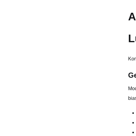
A
L
Kom
Ge
Mod
bia