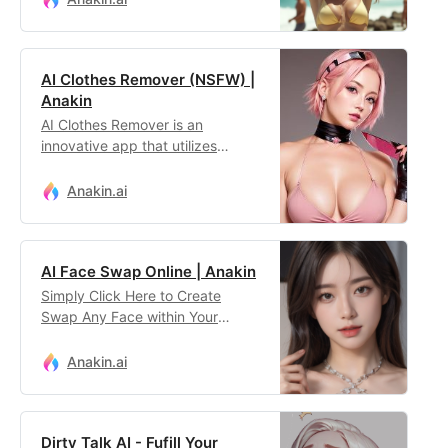
customization and no content
limitations.
AI Clothes Remover (NSFW) |
Anakin
AI Clothes Remover is an
innovative app that utilizes
advanced artificial intelligence to
seamlessly remove clothing from
Anakin.ai
images, offering users
unparalleled creative freedom
and privacy assurance in digital
AI Face Swap Online | Anakin
artistry.
Simply Click Here to Create
Swap Any Face within Your
Image with the Best AI Tool
Online!
Anakin.ai
Dirty Talk AI - Fufill Your