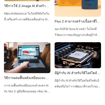
วิธีการใช้ Z-Image AI ตัวสร้าง
ภาพโดยไม่มีข้อจำกัด
https://nsfwsora.ai ในโลกดิจิทัลในวัน
นี้ เครื่องสร้างภาพที่ขับเคลื่อนด้วย AI
Flux 2 สามารถสร้างเนื้อหาที่ไม่
ได้กลายเป็นที่นิยมเพิ่มขึ้นเรื่อย ๆ
เหมาะสมได้โดยไม่มีข้อจำกัด
ลอง NSFW Sora AI บทนำ ในโลกที่
สำหรับความสามารถในการสร้างภาพ
หรือไม่
วิวัฒนาการของปัญญาประดิษฐ์กำลัง
ที่มีคุณภาพสูงและหลากหลาย หนึ่งใน
เปลี่ยนแปลงอย่างรวดเร็ว โมเดลหนึ่ง
โซลูชันที่เป็นที่โดดเด่นคือ Z-Image AI
ได้สร้างความกระเพื่อมอย่างมากใน
ซึ่งเป็นเครื่องมือที่มีความหลากหลาย
ด้านความสามารถในการสร้างภาพ:
และใช้
Flux 2 ซึ่งพัฒนาโดย Black Forest
Labs Flux 2 ซึ่งเป็นผู้สืบทอดของ Flux
AI ได้รับความสนใจอย่างมากเนื่องจาก
มีผู้กำกับ AI สำหรับวิดีโอสไตล์
ความสามารถในการสร้างภาพคุณภาพ
วิธีการผสมพื้นหลังเสมือนและตัว
ไลฟ์แอ็กชันหรือไม่?
มีผู้กำกับ AI สำหรับวิดีโอสไตล์ไลฟ์แอ็
สูงที่ไม่
ละคร AI ใน Veo 3
การรวมพื้นหลังเสมือนและตัวละคร AI
คชั่นหรือไม่? การพัฒนาที่รวดเร็วของ
กับ Veo 3: คู่มือที่ครอบคลุม กล้อง Veo
ปัญญาประดิษฐ์ (AI) กำลังเข้าสู่แทบทุก
3 กำลังปฏิวัติวิธีที่ทีมกีฬาและโค้ช
อุตสาหกรรม และโลกของการสร้าง
วิเคราะห์และปรับปรุงประสิทธิภาพของ
ภาพยนตร์ก็ไม่มีข้อยกเว้น แม้ว่า AI จะ