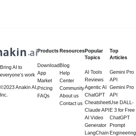
พวกเขา ความสามารถในการบันทึก
ทำให้เกิดความก้าวหน้าในด้าน
เกมทั้งหมดโดยอัตโนมัติและให้ข้อมูล
เอฟเฟกต์ภาพ การวิเคราะห์บท
เชิงลึกที่ละเอียดนั
ภาพยนตร์ และการแนะนำเนื
Products
Resources
Popular
Top
Topics
Articles
Download
Blog
Bring AI to
AI Tools
Gemini Pro
App
Help
everyone's work
Reviews
API
Market
Center
©2023 Anakin AI,
Agentic AI
Gemini Pro
Pricing
Community
Inc.
ChatGPT
API
FAQs
About us
Cheatsheet
Use DALL-
Contact us
Claude API
E 3 for Free
AI Video
ChatGPT
Generator
Prompt
LangChain
Engineering