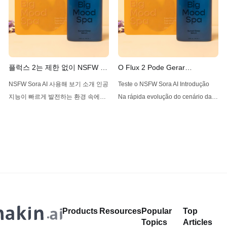
이성으로 돋보이는 도구입니다. 이 기
as soluções líderes disponíveis está
사에서는 제한 없이 Z-Image AI를 사
Z-Image AI, uma ferramenta que se
용하는 방법을 살펴보고
destaca por sua versatilidade e
FluxNSFW.AI, NSFWSora.AI 및
facilidade de
ONlyporn.AI와 같은 보완 서비스를
플럭스 2는 제한 없이 NSFW 콘
O Flux 2 Pode Gerar
텐츠를 생성할 수 있나?
Conteúdo NSFW Sem
NSFW Sora AI 사용해 보기 소개 인공
Teste o NSFW Sora AI Introdução
Restrições?
지능이 빠르게 발전하는 환경 속에서,
Na rápida evolução do cenário da
한 모델이 고급 이미지 생성 능력으로
inteligência artificial, um modelo
주목받고 있습니다: 블랙 포레스트 연
tem gerado ondas por suas
구소에서 개발한 Flux 2입니다. Flux
avançadas capacidades de
2는 Flux AI의 후속 모델로, 텍스트 설
geração de imagens: Flux 2,
명에서 고품질의 제한 없는 이미지를
desenvolvido pela Black Forest
생성하는 능력으로 큰 관심을 받고 있
Labs. Flux 2, o sucessor do Flux AI,
습니다. Flux 2의 가장 많이 언급되는
tem atraído atenção significativa por
측면 중
sua capacidade de gerar
Products
Resources
Popular
Top
Topics
Articles