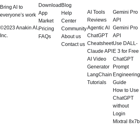
Download
Blog
Bring AI to
AI Tools
Gemini Pro
App
Help
everyone's work
Reviews
API
Market
Center
©2023 Anakin AI,
Agentic AI
Gemini Pro
Pricing
Community
Inc.
ChatGPT
API
FAQs
About us
Cheatsheet
Use DALL-
Contact us
Claude API
E 3 for Free
AI Video
ChatGPT
Generator
Prompt
LangChain
Engineering
Tutorials
Guide
How to Use
ChatGPT
without
Login
Mixtral 8x7b