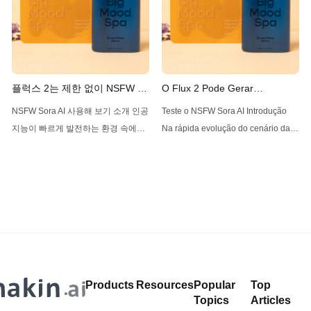
이성으로 돋보이는 도구입니다. 이 기
as soluções líderes disponíveis está
사에서는 제한 없이 Z-Image AI를 사
Z-Image AI, uma ferramenta que se
용하는 방법을 살펴보고
destaca por sua versatilidade e
FluxNSFW.AI, NSFWSora.AI 및
facilidade de
ONlyporn.AI와 같은 보완 서비스를
플럭스 2는 제한 없이 NSFW 콘
O Flux 2 Pode Gerar
텐츠를 생성할 수 있나?
Conteúdo NSFW Sem
NSFW Sora AI 사용해 보기 소개 인공
Teste o NSFW Sora AI Introdução
Restrições?
지능이 빠르게 발전하는 환경 속에서,
Na rápida evolução do cenário da
한 모델이 고급 이미지 생성 능력으로
inteligência artificial, um modelo
주목받고 있습니다: 블랙 포레스트 연
tem gerado ondas por suas
구소에서 개발한 Flux 2입니다. Flux
avançadas capacidades de
2는 Flux AI의 후속 모델로, 텍스트 설
geração de imagens: Flux 2,
명에서 고품질의 제한 없는 이미지를
desenvolvido pela Black Forest
생성하는 능력으로 큰 관심을 받고 있
Labs. Flux 2, o sucessor do Flux AI,
습니다. Flux 2의 가장 많이 언급되는
tem atraído atenção significativa por
측면 중
sua capacidade de gerar
Products
Resources
Popular
Top
Topics
Articles