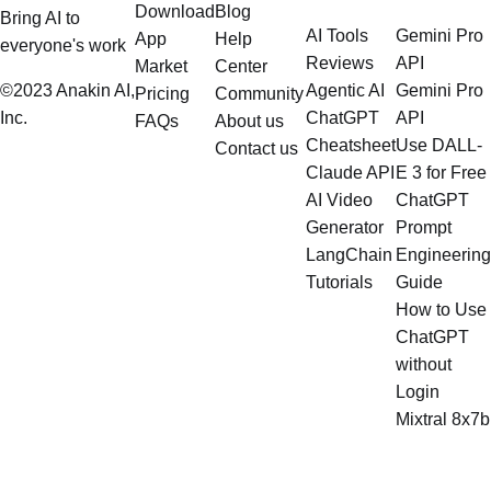
Download
Blog
Bring AI to
AI Tools
Gemini Pro
App
Help
everyone's work
Reviews
API
Market
Center
©2023 Anakin AI,
Agentic AI
Gemini Pro
Pricing
Community
Inc.
ChatGPT
API
FAQs
About us
Cheatsheet
Use DALL-
Contact us
Claude API
E 3 for Free
AI Video
ChatGPT
Generator
Prompt
LangChain
Engineering
Tutorials
Guide
How to Use
ChatGPT
without
Login
Mixtral 8x7b