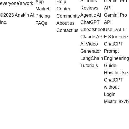
AI Tools
Gemini Pro
App
Help
everyone's work
Reviews
API
Market
Center
©2023 Anakin AI,
Agentic AI
Gemini Pro
Pricing
Community
Inc.
ChatGPT
API
FAQs
About us
Cheatsheet
Use DALL-
Contact us
Claude API
E 3 for Free
AI Video
ChatGPT
Generator
Prompt
LangChain
Engineering
Tutorials
Guide
How to Use
ChatGPT
without
Login
Mixtral 8x7b