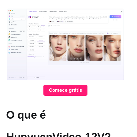
Comece grátis
O que é
HunyuanVideo-12V?