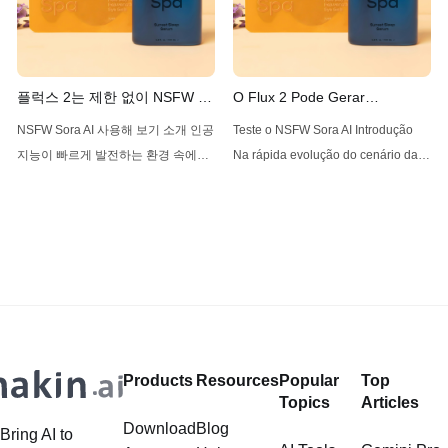
용하는 방법을 살펴보고
destaca por sua versatilidade e
FluxNSFW.AI, NSFWSora.AI 및
facilidade de
ONlyporn.AI와 같은 보완 서비스를
플럭스 2는 제한 없이 NSFW 콘
O Flux 2 Pode Gerar
텐츠를 생성할 수 있나?
Conteúdo NSFW Sem
NSFW Sora AI 사용해 보기 소개 인공
Teste o NSFW Sora AI Introdução
Restrições?
지능이 빠르게 발전하는 환경 속에서,
Na rápida evolução do cenário da
한 모델이 고급 이미지 생성 능력으로
inteligência artificial, um modelo
주목받고 있습니다: 블랙 포레스트 연
tem gerado ondas por suas
구소에서 개발한 Flux 2입니다. Flux
avançadas capacidades de
2는 Flux AI의 후속 모델로, 텍스트 설
geração de imagens: Flux 2,
명에서 고품질의 제한 없는 이미지를
desenvolvido pela Black Forest
생성하는 능력으로 큰 관심을 받고 있
Labs. Flux 2, o sucessor do Flux AI,
습니다. Flux 2의 가장 많이 언급되는
tem atraído atenção significativa por
측면 중
sua capacidade de gerar
Products
Resources
Popular
Top
Topics
Articles
Download
Blog
Bring AI to