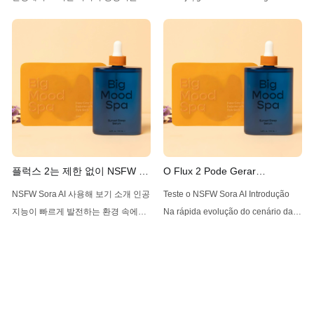
품질과 다양한 이미지를 생성하는 능
movidos por IA se tornaram cada
력으로 점점 더 인기를 끌고 있습니
vez mais populares por sua
다. 선도적인 솔루션 중 하나는 Z-
capacidade de criar imagens de
Image AI로, 다재다능함과 사용의 용
alta qualidade e diversidade. Entre
이성으로 돋보이는 도구입니다. 이 기
as soluções líderes disponíveis está
사에서는 제한 없이 Z-Image AI를 사
Z-Image AI, uma ferramenta que se
용하는 방법을 살펴보고
destaca por sua versatilidade e
FluxNSFW.AI, NSFWSora.AI 및
facilidade de
ONlyporn.AI와 같은 보완 서비스를
플럭스 2는 제한 없이 NSFW 콘
O Flux 2 Pode Gerar
텐츠를 생성할 수 있나?
Conteúdo NSFW Sem
NSFW Sora AI 사용해 보기 소개 인공
Teste o NSFW Sora AI Introdução
Restrições?
지능이 빠르게 발전하는 환경 속에서,
Na rápida evolução do cenário da
한 모델이 고급 이미지 생성 능력으로
inteligência artificial, um modelo
주목받고 있습니다: 블랙 포레스트 연
tem gerado ondas por suas
구소에서 개발한 Flux 2입니다. Flux
avançadas capacidades de
2는 Flux AI의 후속 모델로, 텍스트 설
geração de imagens: Flux 2,
명에서 고품질의 제한 없는 이미지를
desenvolvido pela Black Forest