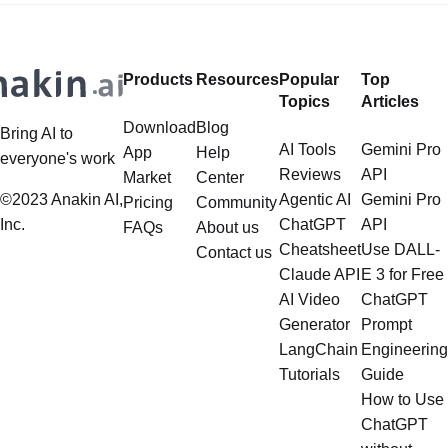
생성하는 능력으로 큰 관심을 받고 있
Labs. Flux 2, o sucessor do Flux AI,
습니다. Flux 2의 가장 많이 언급되는
tem atraído atenção significativa por
측면 중
sua capacidade de gerar
Products
Resources
Popular
Top
Topics
Articles
Download
Blog
Bring AI to
AI Tools
Gemini Pro
App
Help
everyone's work
Reviews
API
Market
Center
©2023 Anakin AI,
Agentic AI
Gemini Pro
Pricing
Community
Inc.
ChatGPT
API
FAQs
About us
Cheatsheet
Use DALL-
Contact us
Claude API
E 3 for Free
AI Video
ChatGPT
Generator
Prompt
LangChain
Engineering
Tutorials
Guide
How to Use
ChatGPT