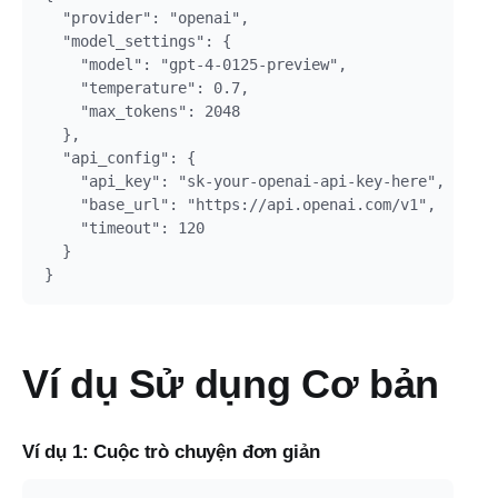
  "provider": "openai",

  "model_settings": {

    "model": "gpt-4-0125-preview",

    "temperature": 0.7,

    "max_tokens": 2048

  },

  "api_config": {

    "api_key": "sk-your-openai-api-key-here",

    "base_url": "https://api.openai.com/v1",

    "timeout": 120

  }

Ví dụ Sử dụng Cơ bản
Ví dụ 1: Cuộc trò chuyện đơn giản