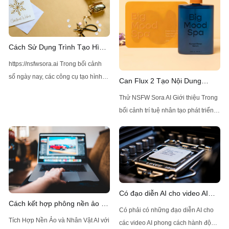
Cách Sử Dụng Trình Tạo Hình
Ảnh Z-Image AI Không Bị Giới
https://nsfwsora.ai Trong bối cảnh
Hạn
số ngày nay, các công cụ tạo hình
Can Flux 2 Tạo Nội Dung
ảnh bằng AI đã trở nên ngày càng
NSFW Mà Không Bị Giới Hạn
Thử NSFW Sora AI Giới thiệu Trong
phổ biến nhờ khả năng tạo ra
bối cảnh trí tuệ nhân tạo phát triển
những hình ảnh chất lượng cao và
nhanh chóng, một mẫu AI đã thu hút
đa dạng. Một trong những giải pháp
sự chú ý nhờ khả năng tạo ra hình
hàng đầu hiện có là Z-Image AI,
ảnh tiên tiến: Flux 2, được phát triển
bởi Black Forest Labs. Flux 2, người
kế nhiệm của
Có đạo diễn AI cho video AI
Cách kết hợp phông nền ảo và
theo phong cách live-action
Có phải có những đạo diễn AI cho
nhân vật AI trong Veo 3?
không?
Tích Hợp Nền Ảo và Nhân Vật AI với
các video AI phong cách hành động