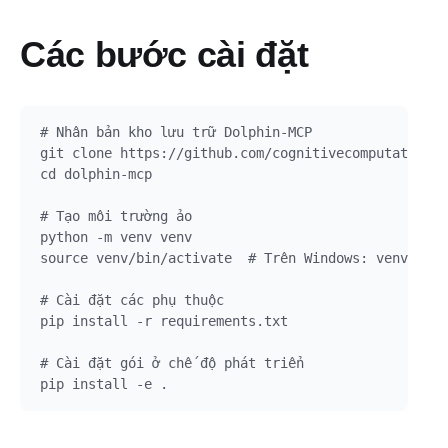
Các bước cài đặt
# Nhân bản kho lưu trữ Dolphin-MCP

git clone https://github.com/cognitivecomputations/
cd dolphin-mcp

# Tạo môi trường ảo

python -m venv venv

source venv/bin/activate  # Trên Windows: venv\Scri
# Cài đặt các phụ thuộc

pip install -r requirements.txt

# Cài đặt gói ở chế độ phát triển
