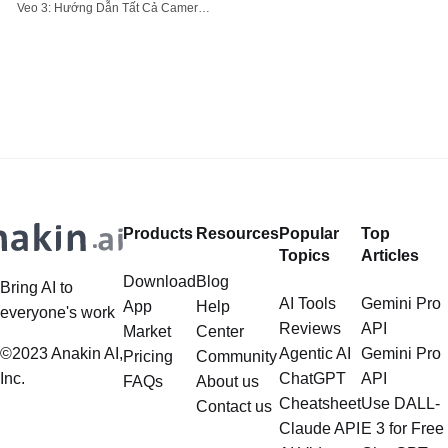
Veo 3: Hướng Dẫn Tất Cả Camera
thực tế? Sự phát triển nhanh chóng
Veo 3 đang cách mạng hóa cách
của trí tuệ nhân tạo (AI) đang thâm
mà các đội thể thao và huấn luyện
nhập vào hầu hết mọi ngành công
viên phân tích và cải thiện hiệu suất
nghiệp, và thế giới làm phim cũng
của họ. Khả năng tự động ghi lại
không phải là ngoại lệ. Trong
toàn bộ trận
Products
Resources
Popular
Top
Topics
Articles
Download
Blog
Bring AI to
AI Tools
Gemini Pro
App
Help
everyone's work
Reviews
API
Market
Center
©2023 Anakin AI,
Agentic AI
Gemini Pro
Pricing
Community
Inc.
ChatGPT
API
FAQs
About us
Cheatsheet
Use DALL-
Contact us
Claude API
E 3 for Free