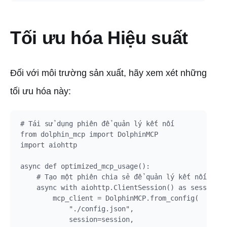
Tối ưu hóa Hiệu suất
Đối với môi trường sản xuất, hãy xem xét những
tối ưu hóa này:
# Tái sử dụng phiên để quản lý kết nối

from dolphin_mcp import DolphinMCP

import aiohttp

async def optimized_mcp_usage():

    # Tạo một phiên chia sẻ để quản lý kết nối

    async with aiohttp.ClientSession() as session:

        mcp_client = DolphinMCP.from_config(

            "./config.json",

            session=session,
