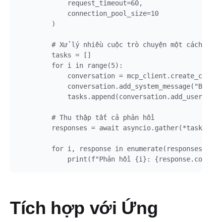
            request_timeout=60,

            connection_pool_size=10

        )

        # Xử lý nhiều cuộc trò chuyện một cách hiệu
        tasks = []

        for i in range(5):

            conversation = mcp_client.create_conver
            conversation.add_system_message("Bạn là
            tasks.append(conversation.add_user_mess
        # Thu thập tất cả phản hồi

        responses = await asyncio.gather(*tasks)

        for i, response in enumerate(responses):

Tích hợp với Ứng