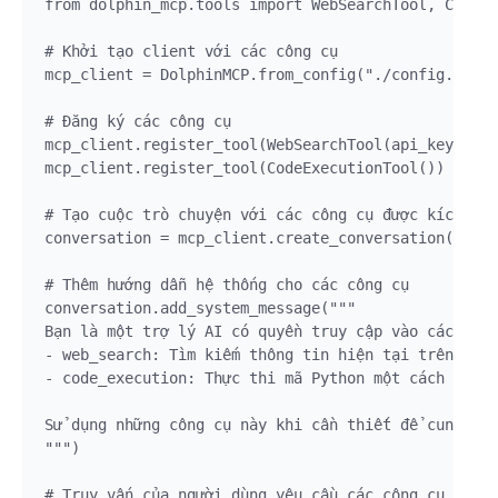
from dolphin_mcp.tools import WebSearchTool, CodeEx
# Khởi tạo client với các công cụ

mcp_client = DolphinMCP.from_config("./config.json"
# Đăng ký các công cụ

mcp_client.register_tool(WebSearchTool(api_key="you
mcp_client.register_tool(CodeExecutionTool())

# Tạo cuộc trò chuyện với các công cụ được kích hoạ
conversation = mcp_client.create_conversation()

# Thêm hướng dẫn hệ thống cho các công cụ

conversation.add_system_message("""

Bạn là một trợ lý AI có quyền truy cập vào các công
- web_search: Tìm kiếm thông tin hiện tại trên inte
- code_execution: Thực thi mã Python một cách an to
Sử dụng những công cụ này khi cần thiết để cung cấp
""")

# Truy vấn của người dùng yêu cầu các công cụ
