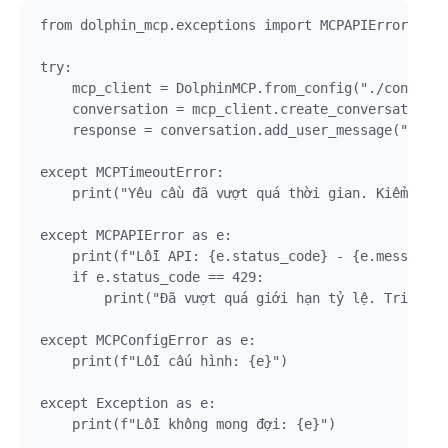
from dolphin_mcp.exceptions import MCPAPIError, MCP
try:

    mcp_client = DolphinMCP.from_config("./config.j
    conversation = mcp_client.create_conversation()

    response = conversation.add_user_message("Tạo m
except MCPTimeoutError:

    print("Yêu cầu đã vượt quá thời gian. Kiểm tra 
except MCPAPIError as e:

    print(f"Lỗi API: {e.status_code} - {e.message}"
    if e.status_code == 429:

        print("Đã vượt quá giới hạn tỷ lệ. Triển kh
except MCPConfigError as e:

    print(f"Lỗi cấu hình: {e}")

except Exception as e:
