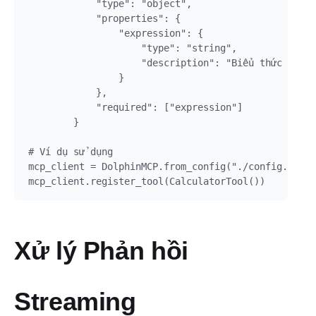
            "type": "object",

            "properties": {

                "expression": {

                    "type": "string",

                    "description": "Biểu thức toán 
                }

            },

            "required": ["expression"]

        }

# Ví dụ sử dụng

mcp_client = DolphinMCP.from_config("./config.json"
Xử lý Phản hồi
Streaming