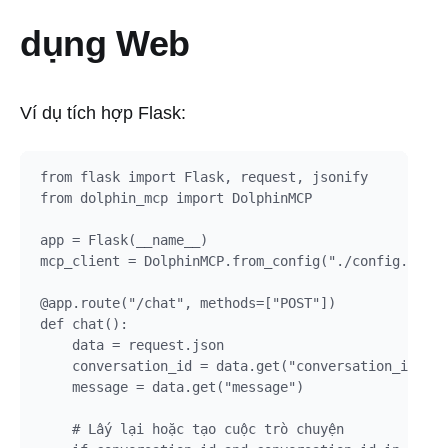
dụng Web
Ví dụ tích hợp Flask:
from flask import Flask, request, jsonify

from dolphin_mcp import DolphinMCP

app = Flask(__name__)

mcp_client = DolphinMCP.from_config("./config.json"
@app.route("/chat", methods=["POST"])

def chat():

    data = request.json

    conversation_id = data.get("conversation_id")

    message = data.get("message")

    # Lấy lại hoặc tạo cuộc trò chuyện
