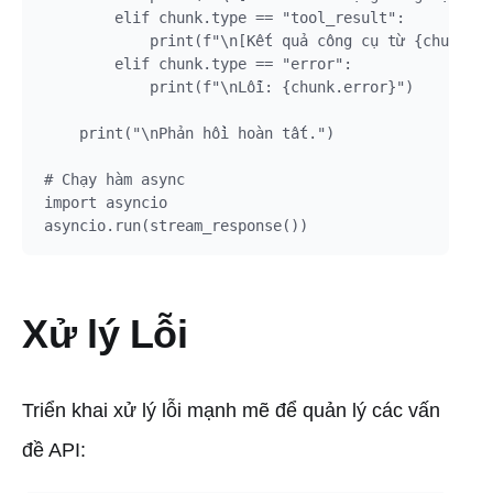
        elif chunk.type == "tool_result":

            print(f"\n[Kết quả công cụ từ {chunk.to
        elif chunk.type == "error":

            print(f"\nLỗi: {chunk.error}")

    print("\nPhản hồi hoàn tất.")

# Chạy hàm async

import asyncio

Xử lý Lỗi
Triển khai xử lý lỗi mạnh mẽ để quản lý các vấn
đề API: