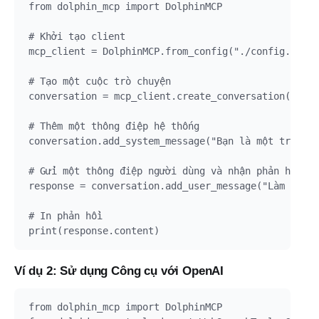
from dolphin_mcp import DolphinMCP

# Khởi tạo client

mcp_client = DolphinMCP.from_config("./config.json"
# Tạo một cuộc trò chuyện

conversation = mcp_client.create_conversation()

# Thêm một thông điệp hệ thống

conversation.add_system_message("Bạn là một trợ lý 
# Gửi một thông điệp người dùng và nhận phản hồi

response = conversation.add_user_message("Làm thế n
# In phản hồi

Ví dụ 2: Sử dụng Công cụ với OpenAI
from dolphin_mcp import DolphinMCP
