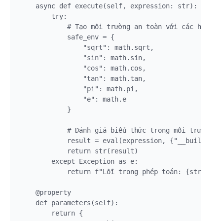
    async def execute(self, expression: str):

        try:

            # Tạo môi trường an toàn với các hàm to
            safe_env = {

                "sqrt": math.sqrt,

                "sin": math.sin,

                "cos": math.cos,

                "tan": math.tan,

                "pi": math.pi,

                "e": math.e

            }

            # Đánh giá biểu thức trong môi trường a
            result = eval(expression, {"__builtins_
            return str(result)

        except Exception as e:

            return f"Lỗi trong phép toán: {str(e)}"

    @property

    def parameters(self):

        return {
