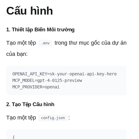
Cấu hình
1. Thiết lập Biến Môi trường
Tạo một tệp
trong thư mục gốc của dự án
.env
của bạn:
OPENAI_API_KEY=sk-your-openai-api-key-here

MCP_MODEL=gpt-4-0125-preview

2. Tạo Tệp Cấu hình
Tạo một tệp
:
config.json
{
