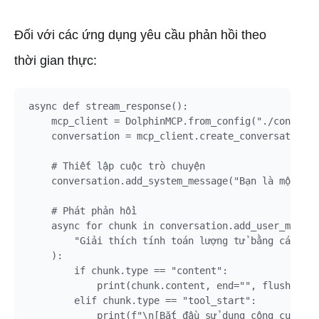
Đối với các ứng dụng yêu cầu phản hồi theo
thời gian thực:
async def stream_response():

    mcp_client = DolphinMCP.from_config("./config.j
    conversation = mcp_client.create_conversation()

    # Thiết lập cuộc trò chuyện

    conversation.add_system_message("Bạn là một trợ
    # Phát phản hồi

    async for chunk in conversation.add_user_messag
        "Giải thích tính toán lượng tử bằng các thu
    ):

        if chunk.type == "content":

            print(chunk.content, end="", flush=True
        elif chunk.type == "tool_start":

            print(f"\n[Bắt đầu sử dụng công cụ: {ch