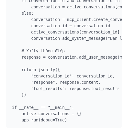
    if conversation_id and conversation_id in activ
        conversation = active_conversations[convers
    else:

        conversation = mcp_client.create_conversati
        conversation_id = conversation.id

        active_conversations[conversation_id] = con
        conversation.add_system_message("Bạn là một
    # Xử lý thông điệp

    response = conversation.add_user_message(messag
    return jsonify({

        "conversation_id": conversation_id,

        "response": response.content,

        "tool_results": response.tool_results

    })

if __name__ == "__main__":

    active_conversations = {}
