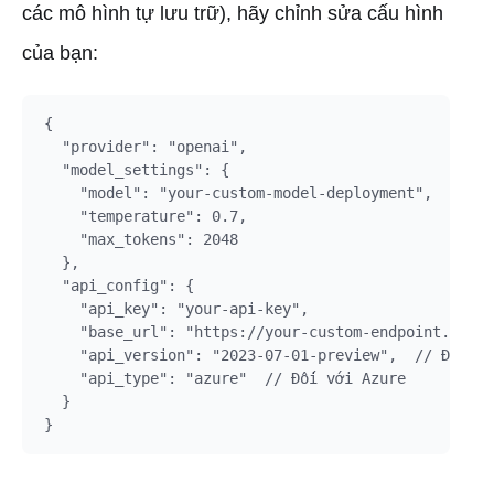
các mô hình tự lưu trữ), hãy chỉnh sửa cấu hình
của bạn:
{

  "provider": "openai",

  "model_settings": {

    "model": "your-custom-model-deployment",

    "temperature": 0.7,

    "max_tokens": 2048

  },

  "api_config": {

    "api_key": "your-api-key",

    "base_url": "https://your-custom-endpoint.com/v
    "api_version": "2023-07-01-preview",  // Đối vớ
    "api_type": "azure"  // Đối với Azure

  }
