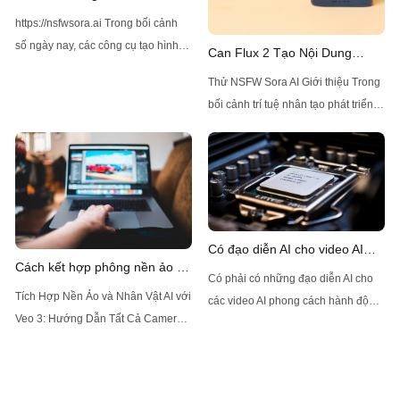
Ảnh Z-Image AI Không Bị Giới
https://nsfwsora.ai Trong bối cảnh
Hạn
số ngày nay, các công cụ tạo hình
Can Flux 2 Tạo Nội Dung
ảnh bằng AI đã trở nên ngày càng
NSFW Mà Không Bị Giới Hạn
Thử NSFW Sora AI Giới thiệu Trong
phổ biến nhờ khả năng tạo ra
bối cảnh trí tuệ nhân tạo phát triển
những hình ảnh chất lượng cao và
nhanh chóng, một mẫu AI đã thu hút
đa dạng. Một trong những giải pháp
sự chú ý nhờ khả năng tạo ra hình
hàng đầu hiện có là Z-Image AI,
ảnh tiên tiến: Flux 2, được phát triển
bởi Black Forest Labs. Flux 2, người
kế nhiệm của
Có đạo diễn AI cho video AI
Cách kết hợp phông nền ảo và
theo phong cách live-action
Có phải có những đạo diễn AI cho
nhân vật AI trong Veo 3?
không?
Tích Hợp Nền Ảo và Nhân Vật AI với
các video AI phong cách hành động
Veo 3: Hướng Dẫn Tất Cả Camera
thực tế? Sự phát triển nhanh chóng
Veo 3 đang cách mạng hóa cách
của trí tuệ nhân tạo (AI) đang thâm
mà các đội thể thao và huấn luyện
nhập vào hầu hết mọi ngành công
viên phân tích và cải thiện hiệu suất
nghiệp, và thế giới làm phim cũng