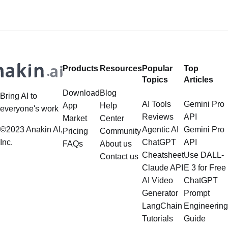
của họ. Khả năng tự động ghi lại
không phải là ngoại lệ. Trong
toàn bộ trận
Products
Resources
Popular
Top
Topics
Articles
Download
Blog
Bring AI to
AI Tools
Gemini Pro
App
Help
everyone's work
Reviews
API
Market
Center
©2023 Anakin AI,
Agentic AI
Gemini Pro
Pricing
Community
Inc.
ChatGPT
API
FAQs
About us
Cheatsheet
Use DALL-
Contact us
Claude API
E 3 for Free
AI Video
ChatGPT
Generator
Prompt
LangChain
Engineering
Tutorials
Guide