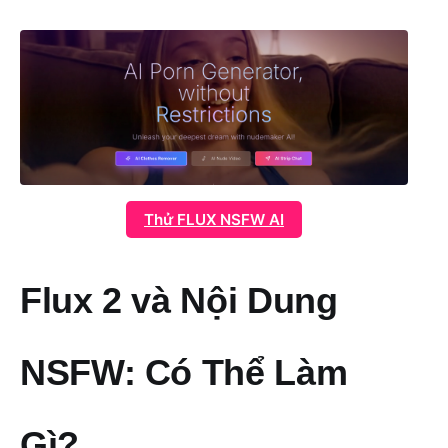
Thử FLUX NSFW AI
Flux 2 và Nội Dung
NSFW: Có Thể Làm
Gì?