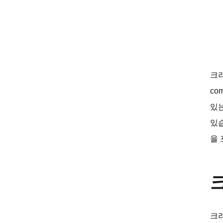
크러
co
있는
있습
을 
크러