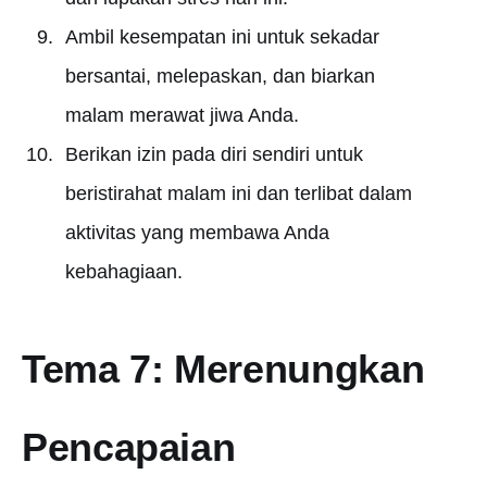
Ambil kesempatan ini untuk sekadar
bersantai, melepaskan, dan biarkan
malam merawat jiwa Anda.
Berikan izin pada diri sendiri untuk
beristirahat malam ini dan terlibat dalam
aktivitas yang membawa Anda
kebahagiaan.
Tema 7: Merenungkan
Pencapaian