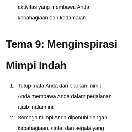
aktivitas yang membawa Anda
kebahagiaan dan kedamaian.
Tema 9: Menginspirasi
Mimpi Indah
Tutup mata Anda dan biarkan mimpi
Anda membawa Anda dalam perjalanan
ajaib malam ini.
Semoga mimpi Anda dipenuhi dengan
kebahagiaan, cinta, dan segala yang