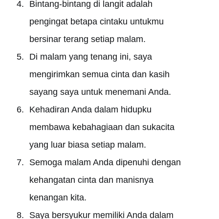
Bintang-bintang di langit adalah
pengingat betapa cintaku untukmu
bersinar terang setiap malam.
Di malam yang tenang ini, saya
mengirimkan semua cinta dan kasih
sayang saya untuk menemani Anda.
Kehadiran Anda dalam hidupku
membawa kebahagiaan dan sukacita
yang luar biasa setiap malam.
Semoga malam Anda dipenuhi dengan
kehangatan cinta dan manisnya
kenangan kita.
Saya bersyukur memiliki Anda dalam