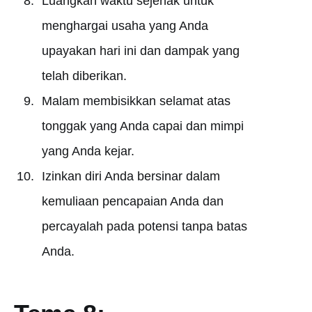
Luangkan waktu sejenak untuk
menghargai usaha yang Anda
upayakan hari ini dan dampak yang
telah diberikan.
Malam membisikkan selamat atas
tonggak yang Anda capai dan mimpi
yang Anda kejar.
Izinkan diri Anda bersinar dalam
kemuliaan pencapaian Anda dan
percayalah pada potensi tanpa batas
Anda.