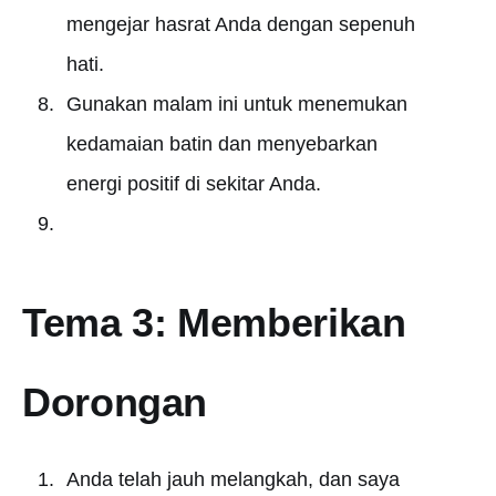
mengejar hasrat Anda dengan sepenuh
hati.
Gunakan malam ini untuk menemukan
kedamaian batin dan menyebarkan
energi positif di sekitar Anda.
Tema 3: Memberikan
Dorongan
Anda telah jauh melangkah, dan saya