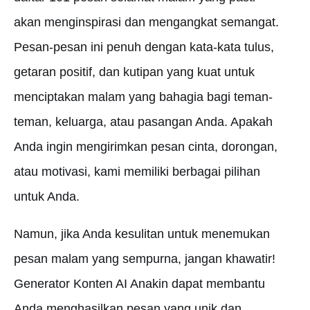
akan menginspirasi dan mengangkat semangat.
Pesan-pesan ini penuh dengan kata-kata tulus,
getaran positif, dan kutipan yang kuat untuk
menciptakan malam yang bahagia bagi teman-
teman, keluarga, atau pasangan Anda. Apakah
Anda ingin mengirimkan pesan cinta, dorongan,
atau motivasi, kami memiliki berbagai pilihan
untuk Anda.
Namun, jika Anda kesulitan untuk menemukan
pesan malam yang sempurna, jangan khawatir!
Generator Konten AI Anakin dapat membantu
Anda menghasilkan pesan yang unik dan