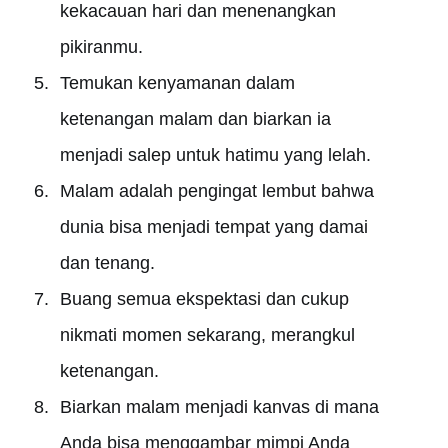
kekacauan hari dan menenangkan
pikiranmu.
Temukan kenyamanan dalam
ketenangan malam dan biarkan ia
menjadi salep untuk hatimu yang lelah.
Malam adalah pengingat lembut bahwa
dunia bisa menjadi tempat yang damai
dan tenang.
Buang semua ekspektasi dan cukup
nikmati momen sekarang, merangkul
ketenangan.
Biarkan malam menjadi kanvas di mana
Anda bisa menggambar mimpi Anda