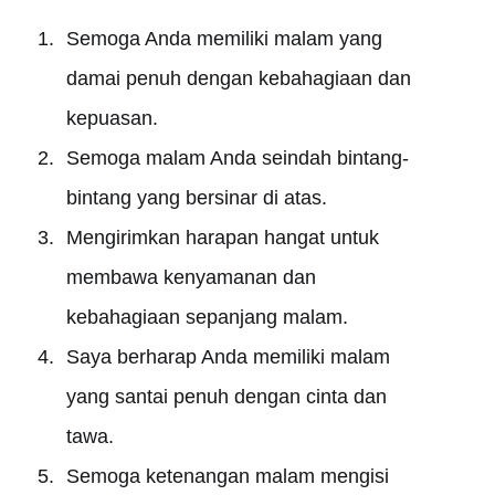
Semoga Anda memiliki malam yang
damai penuh dengan kebahagiaan dan
kepuasan.
Semoga malam Anda seindah bintang-
bintang yang bersinar di atas.
Mengirimkan harapan hangat untuk
membawa kenyamanan dan
kebahagiaan sepanjang malam.
Saya berharap Anda memiliki malam
yang santai penuh dengan cinta dan
tawa.
Semoga ketenangan malam mengisi