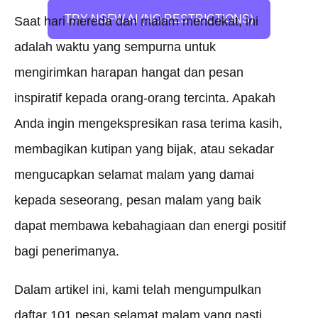
TRY NSFW AI (NO RESTRICTIONS)
Saat hari mereda dan malam mendekat, ini
adalah waktu yang sempurna untuk
mengirimkan harapan hangat dan pesan
inspiratif kepada orang-orang tercinta. Apakah
Anda ingin mengekspresikan rasa terima kasih,
membagikan kutipan yang bijak, atau sekadar
mengucapkan selamat malam yang damai
kepada seseorang, pesan malam yang baik
dapat membawa kebahagiaan dan energi positif
bagi penerimanya.
Dalam artikel ini, kami telah mengumpulkan
daftar 101 pesan selamat malam yang pasti