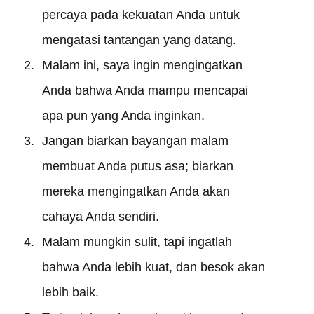
percaya pada kekuatan Anda untuk
mengatasi tantangan yang datang.
Malam ini, saya ingin mengingatkan
Anda bahwa Anda mampu mencapai
apa pun yang Anda inginkan.
Jangan biarkan bayangan malam
membuat Anda putus asa; biarkan
mereka mengingatkan Anda akan
cahaya Anda sendiri.
Malam mungkin sulit, tapi ingatlah
bahwa Anda lebih kuat, dan besok akan
lebih baik.