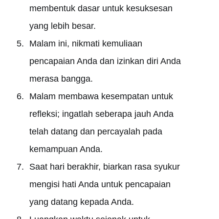
membentuk dasar untuk kesuksesan
yang lebih besar.
Malam ini, nikmati kemuliaan
pencapaian Anda dan izinkan diri Anda
merasa bangga.
Malam membawa kesempatan untuk
refleksi; ingatlah seberapa jauh Anda
telah datang dan percayalah pada
kemampuan Anda.
Saat hari berakhir, biarkan rasa syukur
mengisi hati Anda untuk pencapaian
yang datang kepada Anda.