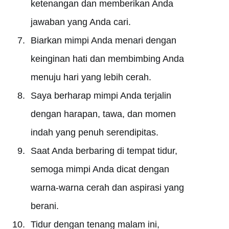
ketenangan dan memberikan Anda
jawaban yang Anda cari.
Biarkan mimpi Anda menari dengan
keinginan hati dan membimbing Anda
menuju hari yang lebih cerah.
Saya berharap mimpi Anda terjalin
dengan harapan, tawa, dan momen
indah yang penuh serendipitas.
Saat Anda berbaring di tempat tidur,
semoga mimpi Anda dicat dengan
warna-warna cerah dan aspirasi yang
berani.
Tidur dengan tenang malam ini,