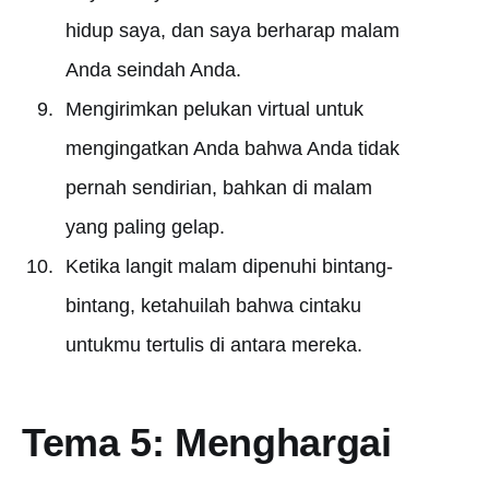
hidup saya, dan saya berharap malam
Anda seindah Anda.
Mengirimkan pelukan virtual untuk
mengingatkan Anda bahwa Anda tidak
pernah sendirian, bahkan di malam
yang paling gelap.
Ketika langit malam dipenuhi bintang-
bintang, ketahuilah bahwa cintaku
untukmu tertulis di antara mereka.
Tema 5: Menghargai