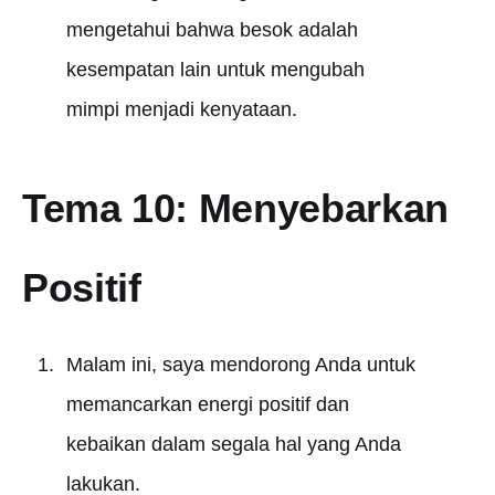
mengetahui bahwa besok adalah
kesempatan lain untuk mengubah
mimpi menjadi kenyataan.
Tema 10: Menyebarkan
Positif
Malam ini, saya mendorong Anda untuk
memancarkan energi positif dan
kebaikan dalam segala hal yang Anda
lakukan.