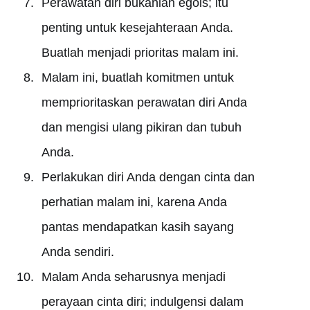
Perawatan diri bukanlah egois; itu
penting untuk kesejahteraan Anda.
Buatlah menjadi prioritas malam ini.
Malam ini, buatlah komitmen untuk
memprioritaskan perawatan diri Anda
dan mengisi ulang pikiran dan tubuh
Anda.
Perlakukan diri Anda dengan cinta dan
perhatian malam ini, karena Anda
pantas mendapatkan kasih sayang
Anda sendiri.
Malam Anda seharusnya menjadi
perayaan cinta diri; indulgensi dalam