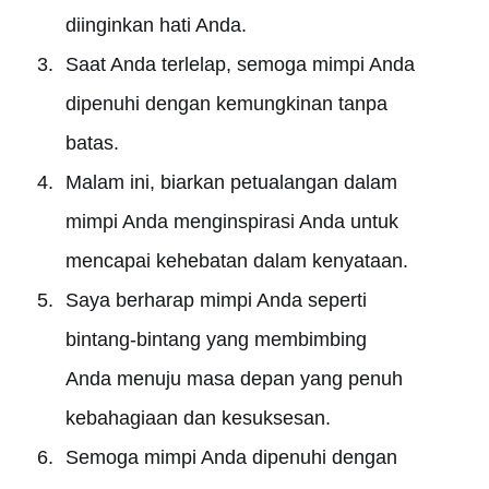
diinginkan hati Anda.
Saat Anda terlelap, semoga mimpi Anda
dipenuhi dengan kemungkinan tanpa
batas.
Malam ini, biarkan petualangan dalam
mimpi Anda menginspirasi Anda untuk
mencapai kehebatan dalam kenyataan.
Saya berharap mimpi Anda seperti
bintang-bintang yang membimbing
Anda menuju masa depan yang penuh
kebahagiaan dan kesuksesan.
Semoga mimpi Anda dipenuhi dengan