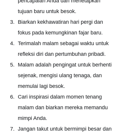
pencapaian Anda dan menetapkan
tujuan baru untuk besok.
Biarkan kekhawatiran hari pergi dan
fokus pada kemungkinan fajar baru.
Terimalah malam sebagai waktu untuk
refleksi diri dan pertumbuhan pribadi.
Malam adalah pengingat untuk berhenti
sejenak, mengisi ulang tenaga, dan
memulai lagi besok.
Cari inspirasi dalam momen tenang
malam dan biarkan mereka memandu
mimpi Anda.
Jangan takut untuk bermimpi besar dan