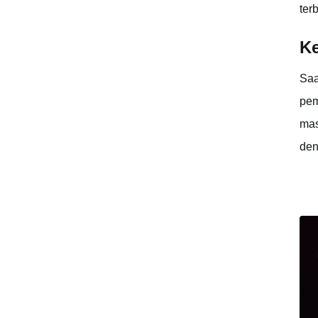
ter
Ke
Saa
pem
mas
den