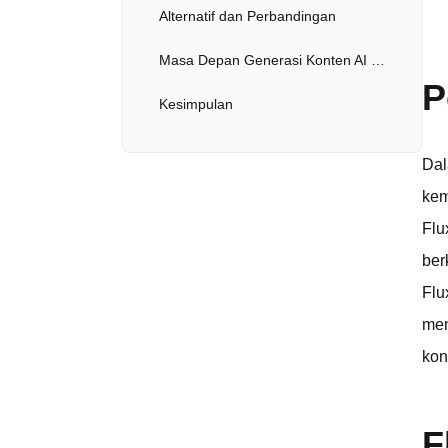
Alternatif dan Perbandingan
Masa Depan Generasi Konten AI NSFW
P
Kesimpulan
Dal
kem
Flu
ber
Flu
men
kon
F