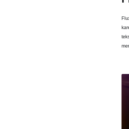
Flu
kar
tek
mem