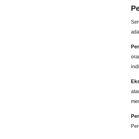
Pe
Sem
ada
Per
ora
ind
Eks
ata
men
Pe
Pen