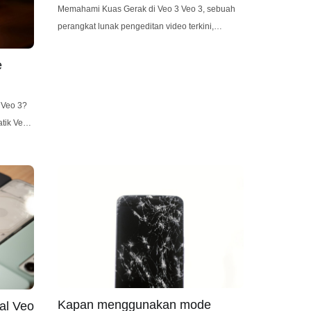
Memahami Kuas Gerak di Veo 3 Veo 3, sebuah
perangkat lunak pengeditan video terkini,
menawarkan seperangkat alat canggih untuk
menciptakan efek visual yang menakjubkan dan
e
dinamis. Di pusat kemampuan ini terletak kuas
gerak, yang memungkinkan pengguna untuk
 Veo 3?
secara selektif menerapkan gerakan dan efek ke
tik Veo
area tertentu dari rekaman mereka. Berbeda
 menarik
nal.
n untuk
in
Kapan menggunakan mode
al Veo