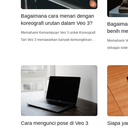
batas
Bagaimana cara menari dengan
koreografi urutan dalam Veo 3?
Bagaiman
benih m
Memahami Kemampuan Veo 3 untuk Koreografi
Veo 3?
Tari Veo 3 menawarkan banyak kemungkinan
Memahami Veo 
bagi koreografer yang ingin menangkap,
sebagai siste
menganalisis, dan menyempurnakan urutan tari
yang bersifa
mereka. Berbeda dengan pengaturan
bergantung p
perekaman video tradisional, kamera bertenaga
proses, mulai
AI Veo 3 secara otomatis melacak aksi,
hingga mensi
memberikan pandangan sudut lebar dari seluruh
Tanpa adanya
ruang tari tanpa memerlukan panning atau
ketidakpastia
repetitif dan 
Cara mengunci pose di Veo 3
Siapa ya