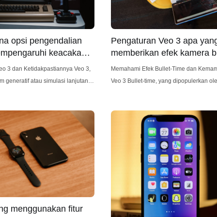
a opsi pengendalian
Pengaturan Veo 3 apa yan
empengaruhi keacakan
memberikan efek kamera bu
time?
3 dan Ketidakpastiannya Veo 3,
Memahami Efek Bullet-Time dan Kema
m generatif atau simulasi lanjutan
Veo 3 Bullet-time, yang dipopulerkan oleh film
t hipotesis, kemungkinan sangat
seperti The Matrix, adalah efek visual y
ada ketidakpastian untuk berbagai
menciptakan ilusi waktu melambat atau
 dari generasi konten prosedural
berhenti, memungkinkan kamera berger
mulasikan interaksi kompleks.
sekitar subjek yang beku dengan cara 
 elemen yang terkontrol dari
menakjubkan secara visual. Meskipun 
n, output dari Veo 3 bisa menjadi
efek yang tepat dari film sering kali me
dapat diprediksi,
ng menggunakan fitur