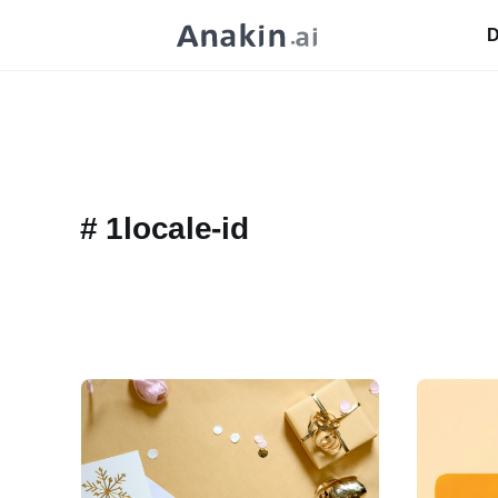
D
#
1locale-id