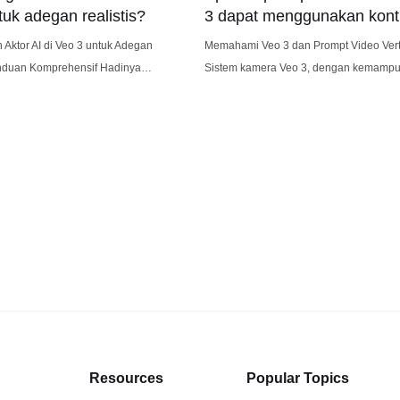
tuk adegan realistis?
3 dapat menggunakan kont
kedalaman?
Aktor AI di Veo 3 untuk Adegan
Memahami Veo 3 dan Prompt Video Vert
uan Komprehensif Hadinya
Sistem kamera Veo 3, dengan kemamp
rasi video bertenaga AI seperti Veo
fotografi komputasional yang canggih,
uka peluang tanpa preseden bagi
merupakan lompatan signifikan dalam
 dan pencipta konten. Salah satu
menangkap dan menciptakan konten vis
ang paling menarik adalah
menarik. Kemampuannya untuk menang
ntuk mengisi adegan dengan aktor
prompt video vertikal, yang semakin pen
kan oleh AI. Mereka bukanlah
untuk platform seperti TikTok, Instagram
dan YouTube Shorts, adalah fitur kunci. 
platform
Resources
Popular Topics