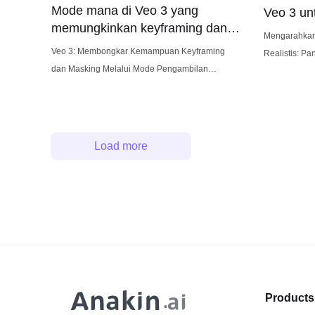
Mode mana di Veo 3 yang
Veo 3 un
memungkinkan keyframing dan
Mengarahkan 
masking?
Veo 3: Membongkar Kemampuan Keyframing
Realistis: Pand
dan Masking Melalui Mode Pengambilan
platform gene
Gambar Kamera Veo 3 mewakili lompatan
3 telah memb
signifikan dalam merekam dan menganalisis
pembuat film
video olahraga. Fitur-fitur canggihnya
kemampuan y
menyederhanakan proses pengambilan
kemampuan u
Load more
rekaman permainan berkualitas tinggi dan
yang digerak
mengekstraksi wawasan berharga. Di antara
kemampuannya yang paling kuat adalah
keyframing dan masking, yang memungkinkan
pengguna untuk
Products