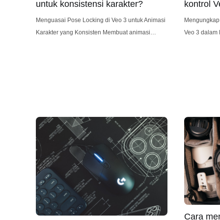
untuk konsistensi karakter?
kontrol 
profesio
Menguasai Pose Locking di Veo 3 untuk Animasi
Mengungkap P
Karakter yang Konsisten Membuat animasi
Veo 3 dalam Pe
karakter yang menarik dan dapat dipercaya
Veo 3, denga
membutuhkan tidak hanya keterampilan teknis,
canggih, kem
tetapi juga komitmen yang tak tergoyahkan
fitur kontrol
terhadap konsistensi. Pose karakter adalah blok
mendapatkan 
bangunan dasar dari setiap animasi, dan variasi
video profes
dalam pose dapat menyebabkan diskontinuitas
kombinasi ke
visual yang
tinggi, dan al
Cara men