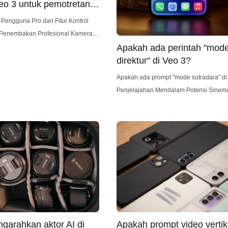
Veo 3 untuk pemotretan
nal?
engguna Pro dari Fitur Kontrol
nembakan Profesional Kamera
n pelacakan yang didukung AI yang
Apakah ada perintah "mod
ampuan pencatatan otomatis, dan
direktur" di Veo 3?
 yang canggih, telah dengan cepat
Apakah ada prompt "mode sutradara" di
perhatian di dunia pembuatan
Penjelajahan Mendalam Potensi Sinema
ional. Kamera ini menawarkan
3 Kamera Veo 3, yang dirancang terutama untuk
nyamanan, output berkualitas
menangkap rekaman olahraga, semakin
ur kerja
perhatian karena potensinya untuk
menghasilkan video berkualitas profesio
Sementara secara tradisional digunaka
secara otomatis melacak bola dan pema
selama pertandingan, pertanyaannya
garahkan aktor AI di
Apakah prompt video vertik