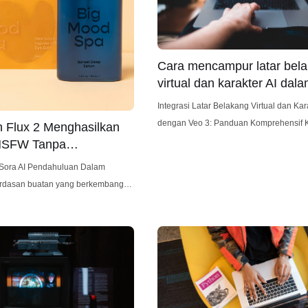
Cara mencampur latar bel
virtual dan karakter AI dal
3?
Integrasi Latar Belakang Virtual dan Kar
dengan Veo 3: Panduan Komprehensif Kamera
 Flux 2 Menghasilkan
Veo 3 merevolusi cara tim olahraga dan 
NSFW Tanpa
menganalisis dan meningkatkan kinerja
san
ahuluan Dalam
Kemampuannya untuk merekam seluru
erdasan buatan yang berkembang
pertandingan secara otomatis dan mem
h model telah mencuri perhatian
wawasan terperinci tidak tertandingi. N
mpuannya yang canggih dalam
kekuatan Veo 3 melampaui sekadar m
 gambar: Flux 2, yang
rekaman mentah. Dengan secara
 oleh Black Forest Labs. Flux 2,
AI, telah menarik perhatian
arena kemampuannya untuk
 gambar berkualitas tinggi tanpa