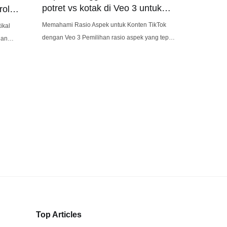
potret vs kotak di Veo 3 untuk
rol
TikTok?
Memahami Rasio Aspek untuk Konten TikTok
ikal
dengan Veo 3 Pemilihan rasio aspek yang tepat
uan
untuk konten TikTok Anda yang dibuat dengan
sistem kamera Veo 3 sangat penting untuk
memaksimalkan keterlibatan dan memastikan
ual yang
video Anda ditampilkan secara optimal di
ani
platform tersebut. TikTok terutama lebih
ting
menyukai dua rasio aspek: potret (9:16)
 Reels,
Platform-
Top Articles