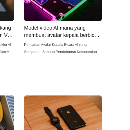
akang
Model video AI mana yang
am Veo
membuat avatar kepala berbicara
terbaik?
akter AI
Pencarian Avatar Kepala Bicara AI yang
Sempurna: Sebuah Pendalaman Kemunculan
pelatih
kecerdasan buatan telah membawa perubahan
 mereka.
revolusioner di berbagai bidang, dan pembuatan
h
video tidak terkecuali. Salah satu area yang
berikan
sangat menarik adalah pengembangan avatar
amun,
kepala bicara AI, representasi digital orang yang
enangkap
mampu menyampaikan presentasi, terlibat dalam
percakapan, atau bahkan bertindak sebagai