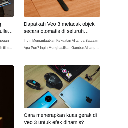
Dapatkah Veo 3 melacak objek
g
secara otomatis di seluruh
llet-
potongan?
Ingin Memanfaatkan Kekuatan AI tanpa Batasan
mpuan
Apa Pun? Ingin Menghasilkan Gambar AI tanpa
Pengamanan Apa Pun? Maka, Anda tidak boleh
ang
melewatkan Anakin AI! Mari kita luaskan
 hampir
kekuatan AI untuk semua orang! Memahami
ak di
Pelacakan Objek dalam Analisis Video
yang
Pelacakan objek dalam analisis video adalah
mencapai
tugas kompleks yang melibatkan identifikasi dan
merlukan
pemantauan
Cara menerapkan kuas gerak di
Veo 3 untuk efek dinamis?