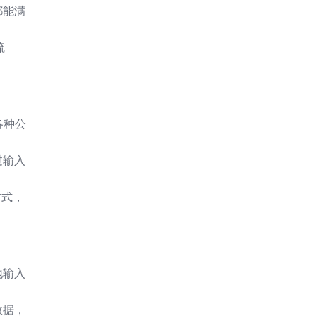
都能满
流
各种公
过输入
方式，
地输入
数据，