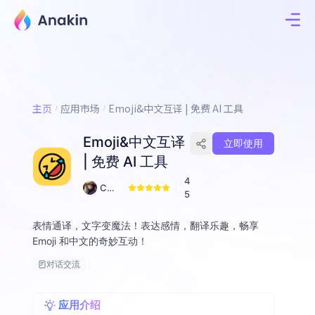
主页
应用市场
Emoji&中文互译 | 免费 AI 工具
Emoji&中文互译
立即使用
| 免费 AI 工具
4
Cy
5
ber
Pu
表情通译，文字变魔法！表达感情，翻译乐趣，畅享
nk
Emoji 和中文的奇妙互动！
对话交流
应用介绍