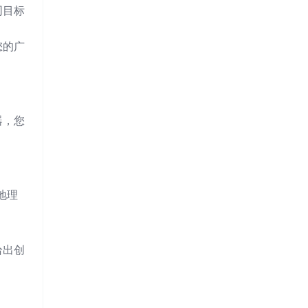
同目标
您的广
器，您
地理
给出创