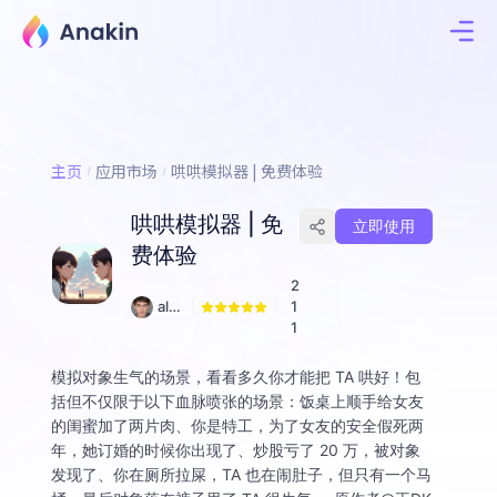
主页
应用市场
哄哄模拟器 | 免费体验
哄哄模拟器 | 免
立即使用
费体验
2
alle
1
n-
1
dol
ph
模拟对象生气的场景，看看多久你才能把 TA 哄好！包
括但不仅限于以下血脉喷张的场景：饭桌上顺手给女友
的闺蜜加了两片肉、你是特工，为了女友的安全假死两
年，她订婚的时候你出现了、炒股亏了 20 万，被对象
发现了、你在厕所拉屎，TA 也在闹肚子，但只有一个马