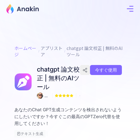
ホームペー
アプリスト
chatgpt 論文校正 | 無料のAI
ジ
ア
ツール
chatgpt 論文校
今すぐ使用
正 | 無料のAIツ
ール
Sa
0
m
Al
あなたのChat GPT生成コンテンツを検出されないよう
tw
にしたいですか？今すぐこの最高のGPTZero代替を使
o
用してください！
m
an
テキスト生成