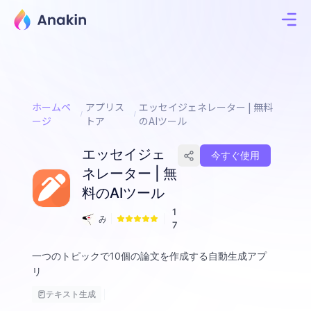
ホームペ
アプリス
エッセイジェネレーター | 無料
ージ
トア
のAIツール
エッセイジェ
今すぐ使用
ネレーター | 無
料のAIツール
1
み
7
く
一つのトピックで10個の論文を作成する自動生成アプ
リ
テキスト生成