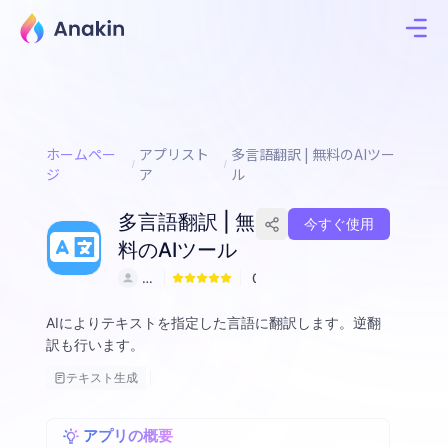
ホームペー
アプリスト
多言語翻訳 | 無料のAIツー
ジ
ア
ル
多言語翻訳 | 無
今すぐ使用
料のAIツール
a
0
z
w
AIによりテキストを指定した言語に翻訳します。逆翻
xl
訳も行います。
tc
テキスト生成
アプリの概要