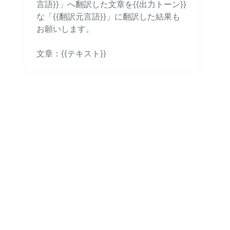
言語}}」へ翻訳した文章を{{出力トーン}}
な「{{翻訳元言語}}」に翻訳した結果も
お願いします。

文章：{{テキスト}}