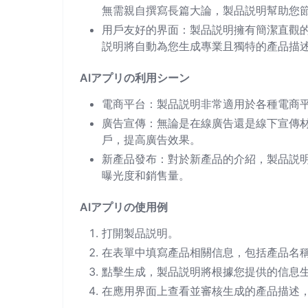
無需親自撰寫長篇大論，製品説明幫助您
用戶友好的界面：製品説明擁有簡潔直觀
説明將自動為您生成專業且獨特的產品描
AIアプリの利用シーン
電商平台：製品説明非常適用於各種電商
廣告宣傳：無論是在線廣告還是線下宣傳
戶，提高廣告效果。
新產品發布：對於新產品的介紹，製品説
曝光度和銷售量。
AIアプリの使用例
打開製品説明。
在表單中填寫產品相關信息，包括產品名
點擊生成，製品説明將根據您提供的信息
在應用界面上查看並審核生成的產品描述