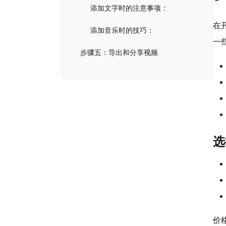
添加文字时的注意事项：
在
添加音乐时的技巧：
一
步骤五：导出和分享视频
导出视频时需要注意的事项：
图片制作成视频AI的优缺点
常见问题解答（FAQs）
选
Q1: 我可以使用哪些类型的图片？
Q2: 使用这些AI工具需要专业的技能吗？
Q3: 制作视频的时间需要多久？
Q4: 使用AI制作视频的费用是多少？
价