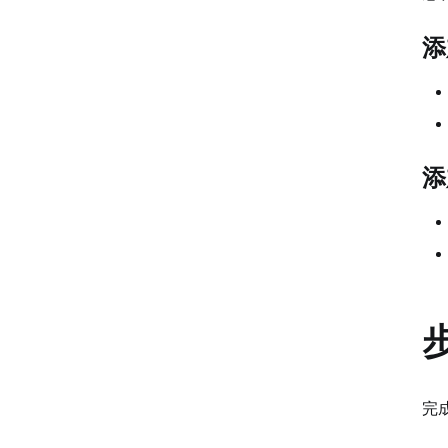
添
添
完