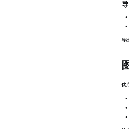
导
导
优