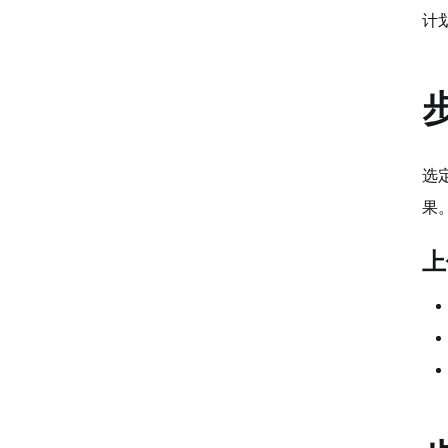
Q5: 如何确保我的视频没有版权问题？
计划
结论
选
果
上