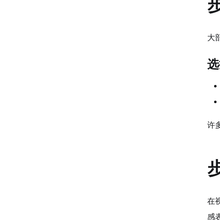
大
选
许
在
感