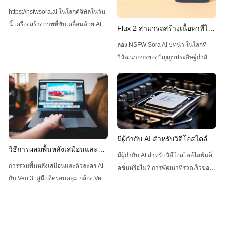
ภาพโดยไม่มีข้อจำกัด
https://nsfwsora.ai ในโลกดิจิทัลในวัน
นี้ เครื่องสร้างภาพที่ขับเคลื่อนด้วย AI
Flux 2 สามารถสร้างเนื้อหาที่ไม่
ได้กลายเป็นที่นิยมเพิ่มขึ้นเรื่อย ๆ
เหมาะสมได้โดยไม่มีข้อจำกัด
ลอง NSFW Sora AI บทนำ ในโลกที่
สำหรับความสามารถในการสร้างภาพ
หรือไม่
วิวัฒนาการของปัญญาประดิษฐ์กำลัง
ที่มีคุณภาพสูงและหลากหลาย หนึ่งใน
เปลี่ยนแปลงอย่างรวดเร็ว โมเดลหนึ่ง
โซลูชันที่เป็นที่โดดเด่นคือ Z-Image AI
ได้สร้างความกระเพื่อมอย่างมากใน
ซึ่งเป็นเครื่องมือที่มีความหลากหลาย
ด้านความสามารถในการสร้างภาพ:
และใช้
Flux 2 ซึ่งพัฒนาโดย Black Forest
Labs Flux 2 ซึ่งเป็นผู้สืบทอดของ Flux
AI ได้รับความสนใจอย่างมากเนื่องจาก
มีผู้กำกับ AI สำหรับวิดีโอสไตล์
ความสามารถในการสร้างภาพคุณภาพ
วิธีการผสมพื้นหลังเสมือนและตัว
ไลฟ์แอ็กชันหรือไม่?
มีผู้กำกับ AI สำหรับวิดีโอสไตล์ไลฟ์แอ็
สูงที่ไม่
ละคร AI ใน Veo 3
การรวมพื้นหลังเสมือนและตัวละคร AI
คชั่นหรือไม่? การพัฒนาที่รวดเร็วของ
กับ Veo 3: คู่มือที่ครอบคลุม กล้อง Veo
ปัญญาประดิษฐ์ (AI) กำลังเข้าสู่แทบทุก
3 กำลังปฏิวัติวิธีที่ทีมกีฬาและโค้ช
อุตสาหกรรม และโลกของการสร้าง
วิเคราะห์และปรับปรุงประสิทธิภาพของ
ภาพยนตร์ก็ไม่มีข้อยกเว้น แม้ว่า AI จะ
พวกเขา ความสามารถในการบันทึก
ทำให้เกิดความก้าวหน้าในด้าน