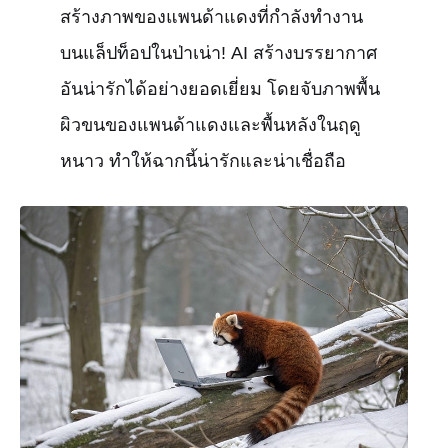
สร้างภาพของแพนด้าแดงที่กำลังทำงาน
บนแล็ปท็อปในป่าเน่า! AI สร้างบรรยากาศ
อันน่ารักได้อย่างยอดเยี่ยม โดยจับภาพพื้น
ผิวขนของแพนด้าแดงและพื้นหลังในฤดู
หนาว ทำให้ฉากนี้น่ารักและน่าเชื่อถือ