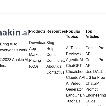
เกมทั้งหมดโดยอัตโนมัติและให้ข้อมูล
เอฟเฟกต์ภาพ การวิเคราะห์บท
เชิงลึกที่ละเอียดนั
ภาพยนตร์ และการแนะนำเนื
Products
Resources
Popular
Top
Topics
Articles
Download
Blog
Bring AI to
AI Tools
Gemini Pro
App
Help
everyone's work
Reviews
API
Market
Center
©2023 Anakin AI,
Agentic AI
Gemini Pro
Pricing
Community
Inc.
ChatGPT
API
FAQs
About us
Cheatsheet
Use DALL-
Contact us
Claude API
E 3 for Free
AI Video
ChatGPT
Generator
Prompt
LangChain
Engineering
Tutorials
Guide