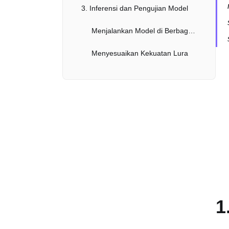
3. Inferensi dan Pengujian Model
Menjalankan Model di Berbagai Platform
Menyesuaikan Kekuatan Lura
Mengujicoba Model dengan Prompt
Kasus Penggunaan Tambahan untuk Model FluxAI
Kesimpulan
1