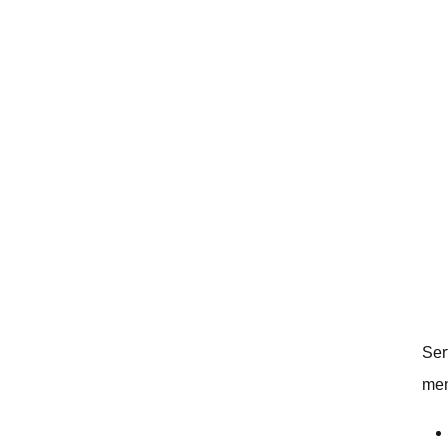
Ser
men