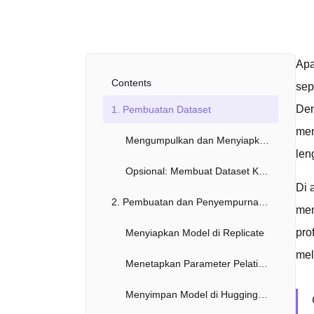
Apa
Contents
sep
Den
1. Pembuatan Dataset
men
Mengumpulkan dan Menyiapkan Gambar
len
Opsional: Membuat Dataset Keterangan untuk Hasil yang Lebih Baik
Di 
2. Pembuatan dan Penyempurnaan Model
mem
pro
Menyiapkan Model di Replicate
mel
Menetapkan Parameter Pelatihan
Menyimpan Model di Hugging Face (Opsional tapi Disarankan)