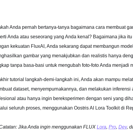
kah Anda pernah bertanya-tanya bagaimana cara membuat gamba
erti Anda atau seseorang yang Anda kenal? Bagaimana jika it
gan kekuatan FluxAI, Anda sekarang dapat membangun model 
ghasilkan gambar yang menakjubkan dan realistis hanya dengan
gkap tanpa basa-basi untuk mengubah foto-foto Anda menjadi 
akhir tutorial langkah-demi-langkah ini, Anda akan mampu mela
buat dataset, menyempurnakannya, dan melakukan inferensi a
fesional atau hanya ingin bereksperimen dengan seni yang di
alui seluruh proses, menggunakan Oostris AI Lora Toolkit di Rep
Catatan: Jika Anda ingin menggunakan FLUX
Lora
,
Pro
,
Dev
, 