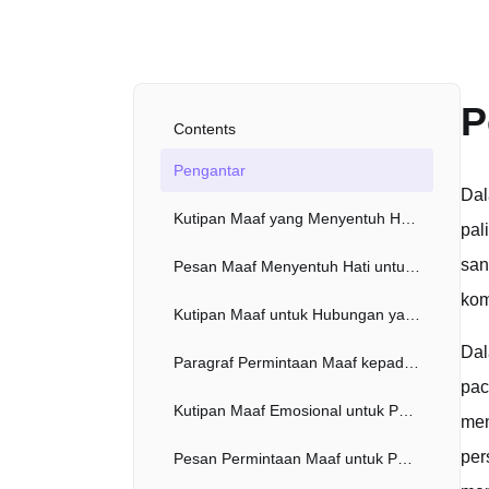
P
Contents
Pengantar
Dal
Kutipan Maaf yang Menyentuh Hati untuk Pacar
pal
san
Pesan Maaf Menyentuh Hati untuk Pacar
kom
Kutipan Maaf untuk Hubungan yang Salah Paham
Dal
Paragraf Permintaan Maaf kepada Pacar
pac
Kutipan Maaf Emosional untuk Pacar
men
per
Pesan Permintaan Maaf untuk Pacar