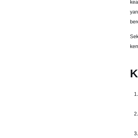
kea
Permohonan Maaf kepada Pacar karena Menyakitinya
yan
ber
Sek
kem
K