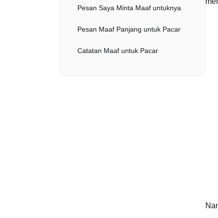
mem
Pesan Saya Minta Maaf untuknya
Pesan Maaf Panjang untuk Pacar
Catatan Maaf untuk Pacar
Pesan Maaf untuk Pacar
Pesan Maaf untuk Pacar
Pesan Maaf Panjang yang Menyentuh Hati untuk Pacar
Pesan Permintaan Maaf untuk Pacar
Pesan Saya Minta Maaf untuknya
Kutipan Maaf untuk Pacar
Pesan Maaf Menyentuh Hati untuk Mantan Pacar
Nam