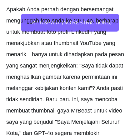
Apakah Anda pernah dengan bersemangat
mengunggah foto Anda ke GPT-4o, berharap
TRY NSFW AI (NO RESTRICTIONS)
untuk membuat foto profil LinkedIn yang
menakjubkan atau thumbnail YouTube yang
menarik—hanya untuk dihadapkan pada pesan
yang sangat menjengkelkan: "Saya tidak dapat
menghasilkan gambar karena permintaan ini
melanggar kebijakan konten kami"? Anda pasti
tidak sendirian. Baru-baru ini, saya mencoba
membuat thumbnail gaya MrBeast untuk video
saya yang berjudul "Saya Menjelajahi Seluruh
Kota," dan GPT-4o segera memblokir