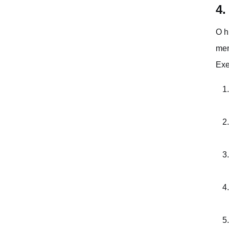
4.
O h
men
Exe