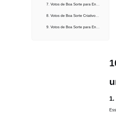
7. Votos de Boa Sorte para Entrevista à Distância
8. Votos de Boa Sorte Criativos para Entrevista
9. Votos de Boa Sorte para Entrevista para Quem Busca Emprego pela Primeira Vez
10. Votos de Boa Sorte Empáticos para Entrevista
Como Criar Facilmente Votos de Boa Sorte para Entrevista com Anakin AI
1
Conclusão
Notas Adicionais
u
1.
Ess