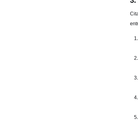
3.
Cit
ent