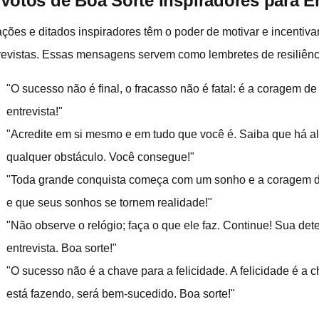
 Votos de Boa Sorte Inspiradores para E
ações e ditados inspiradores têm o poder de motivar e incentiv
revistas. Essas mensagens servem como lembretes de resiliên
"O sucesso não é final, o fracasso não é fatal: é a coragem d
entrevista!"
"Acredite em si mesmo e em tudo que você é. Saiba que há a
qualquer obstáculo. Você consegue!"
"Toda grande conquista começa com um sonho e a coragem de 
e que seus sonhos se tornem realidade!"
"Não observe o relógio; faça o que ele faz. Continue! Sua det
entrevista. Boa sorte!"
"O sucesso não é a chave para a felicidade. A felicidade é a
está fazendo, será bem-sucedido. Boa sorte!"