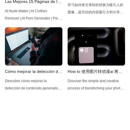
Las Mejores 15 Páginas de IA
工具推荐
学习如何将文章轻松转换为吸引人的
Gratuitas para Desnudar
AI Nude Maker | AI Clothes
图像，提升你的内容吸引力和分享
Imágenes
Remover | AI Porn Generator | Free
率，抓住观众的眼球！
Undress AI - FluxNSFW.ai | AI Nude
Maker | AI Clothes Remover | AI
Porn Generator | Free Undress AIAI
Nude Maker | AI Clothes Remover |
Deep Nude AI | AI Porn Generator |
Flux Dev No RestrictionsFree
Undress AI En el mundo de la
Cómo mejorar la detección de
How to 使用图片转动漫ai 将照
inteligencia
IA: técnicas y herramientas
片转换为动画风格图像
Descubre cómo mejorar la
Discover the simple and creative
efectivas
detección de contenido generado
process of transforming your photos
por inteligencia artificial con
into stunning anime artwork with AI
efectivas técnicas y herramientas en
tools, along with the pros and cons
este artículo esencial para
to help you choose the best option
mantener la autenticidad en la
for your artistic needs!
interacción digital.