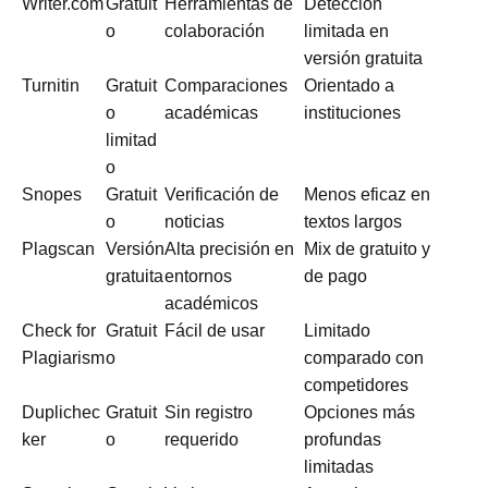
Writer.com
Gratuit
Herramientas de
Detección
o
colaboración
limitada en
versión gratuita
Turnitin
Gratuit
Comparaciones
Orientado a
o
académicas
instituciones
limitad
o
Snopes
Gratuit
Verificación de
Menos eficaz en
o
noticias
textos largos
Plagscan
Versión
Alta precisión en
Mix de gratuito y
gratuita
entornos
de pago
académicos
Check for
Gratuit
Fácil de usar
Limitado
Plagiarism
o
comparado con
competidores
Duplichec
Gratuit
Sin registro
Opciones más
ker
o
requerido
profundas
limitadas