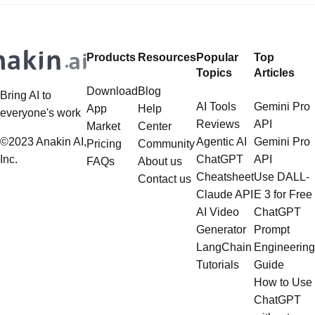
Products
Resources
Popular
Top
Topics
Articles
Download
Blog
Bring AI to
AI Tools
Gemini Pro
App
Help
everyone's work
Reviews
API
Market
Center
©2023 Anakin AI,
Agentic AI
Gemini Pro
Pricing
Community
Inc.
ChatGPT
API
FAQs
About us
Cheatsheet
Use DALL-
Contact us
Claude API
E 3 for Free
AI Video
ChatGPT
Generator
Prompt
LangChain
Engineering
Tutorials
Guide
How to Use
ChatGPT