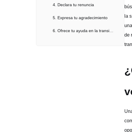
4. Declara tu renuncia
bús
la 
5. Expresa tu agradecimiento
una
6. Ofrece tu ayuda en la transición
de 
7. Cierre cordial
tra
Consejos prácticos para redactar la carta de renuncia laboral voluntaria y agradecimiento
¿
Preguntas frecuentes (FAQs)
¿Cuánto tiempo antes debo enviar mi carta de renuncia laboral?
v
¿Qué sucede si tengo problemas con mi jefe o colegas?
¿Puedo renunciar por correo electrónico?
Una
com
¿Qué debo hacer si tengo dudas sobre cómo renunciar?
opo