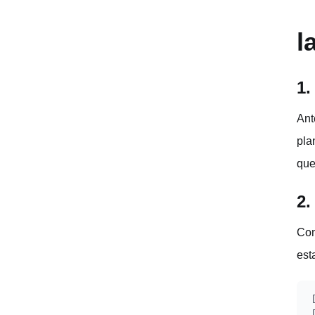
l
1.
Ant
pla
que
2.
Com
est