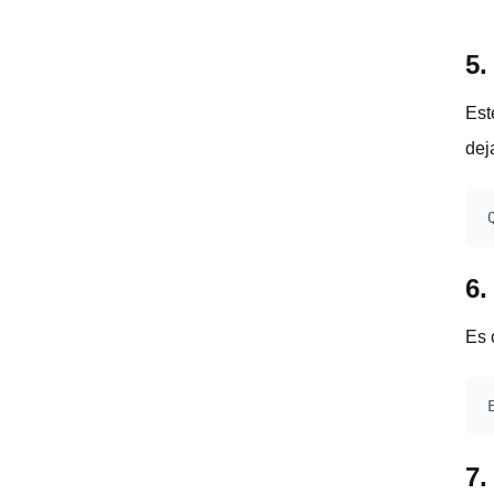
5.
Est
dej
6.
Es 
7.