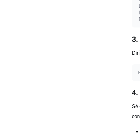
3.
Dir
4.
Sé 
com