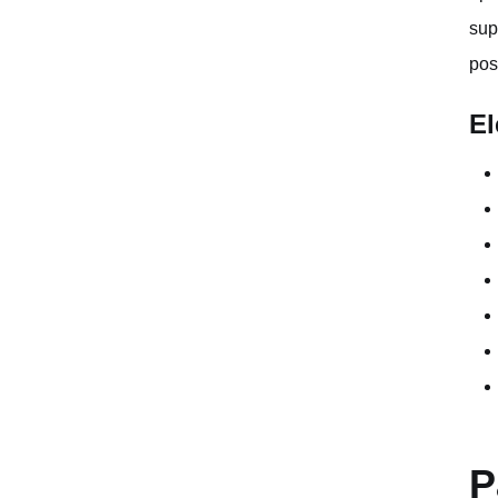
Para concluir…
sup
Conclusión
pos
El
P