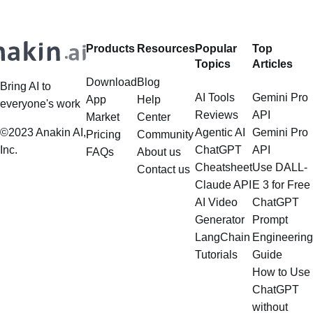
Products
Resources
Popular
Top
Topics
Articles
Download
Blog
Bring AI to
AI Tools
Gemini Pro
App
Help
everyone's work
Reviews
API
Market
Center
©2023 Anakin AI,
Agentic AI
Gemini Pro
Pricing
Community
Inc.
ChatGPT
API
FAQs
About us
Cheatsheet
Use DALL-
Contact us
Claude API
E 3 for Free
AI Video
ChatGPT
Generator
Prompt
LangChain
Engineering
Tutorials
Guide
How to Use
ChatGPT
without