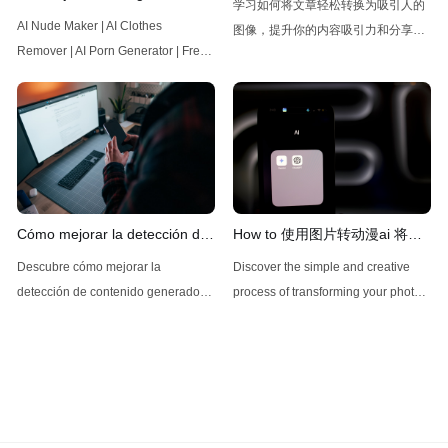
学习如何将文章轻松转换为吸引人的
Gratuitas para Desnudar
AI Nude Maker | AI Clothes
图像，提升你的内容吸引力和分享
Imágenes
Remover | AI Porn Generator | Free
率，抓住观众的眼球！
Undress AI - FluxNSFW.ai | AI Nude
Maker | AI Clothes Remover | AI
Porn Generator | Free Undress AIAI
Nude Maker | AI Clothes Remover |
Deep Nude AI | AI Porn Generator |
Flux Dev No RestrictionsFree
Undress AI En el mundo de la
Cómo mejorar la detección de
How to 使用图片转动漫ai 将照
inteligencia
IA: técnicas y herramientas
片转换为动画风格图像
Descubre cómo mejorar la
Discover the simple and creative
efectivas
detección de contenido generado
process of transforming your photos
por inteligencia artificial con
into stunning anime artwork with AI
efectivas técnicas y herramientas en
tools, along with the pros and cons
este artículo esencial para
to help you choose the best option
mantener la autenticidad en la
for your artistic needs!
interacción digital.