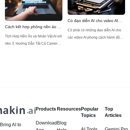
bởi Black Forest Labs. Flux 2, người
kế nhiệm của
Có đạo diễn AI cho video AI
Cách kết hợp phông nền ảo và
theo phong cách live-action
Có phải có những đạo diễn AI cho
nhân vật AI trong Veo 3?
không?
Tích Hợp Nền Ảo và Nhân Vật AI với
các video AI phong cách hành động
Veo 3: Hướng Dẫn Tất Cả Camera
thực tế? Sự phát triển nhanh chóng
Veo 3 đang cách mạng hóa cách
của trí tuệ nhân tạo (AI) đang thâm
mà các đội thể thao và huấn luyện
nhập vào hầu hết mọi ngành công
viên phân tích và cải thiện hiệu suất
nghiệp, và thế giới làm phim cũng
của họ. Khả năng tự động ghi lại
không phải là ngoại lệ. Trong
toàn bộ trận
Products
Resources
Popular
Top
Topics
Articles
Download
Blog
Bring AI to
AI Tools
Gemini Pro