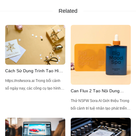
Related
Cách Sử Dụng Trình Tạo Hình
Ảnh Z-Image AI Không Bị Giới
https://nsfwsora.ai Trong bối cảnh
Hạn
số ngày nay, các công cụ tạo hình
Can Flux 2 Tạo Nội Dung
ảnh bằng AI đã trở nên ngày càng
NSFW Mà Không Bị Giới Hạn
Thử NSFW Sora AI Giới thiệu Trong
phổ biến nhờ khả năng tạo ra
bối cảnh trí tuệ nhân tạo phát triển
những hình ảnh chất lượng cao và
nhanh chóng, một mẫu AI đã thu hút
đa dạng. Một trong những giải pháp
sự chú ý nhờ khả năng tạo ra hình
hàng đầu hiện có là Z-Image AI,
ảnh tiên tiến: Flux 2, được phát triển