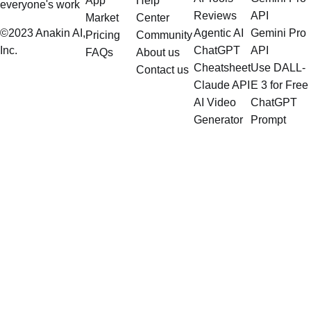
App
Help
everyone's work
Reviews
API
Market
Center
©2023 Anakin AI,
Agentic AI
Gemini Pro
Pricing
Community
Inc.
ChatGPT
API
FAQs
About us
Cheatsheet
Use DALL-
Contact us
Claude API
E 3 for Free
AI Video
ChatGPT
Generator
Prompt
LangChain
Engineering
Tutorials
Guide
How to Use
ChatGPT
without
Login
Mixtral 8x7b