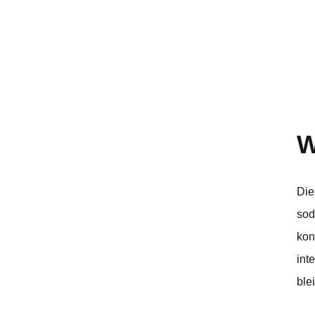
W
Die
sod
kon
int
ble