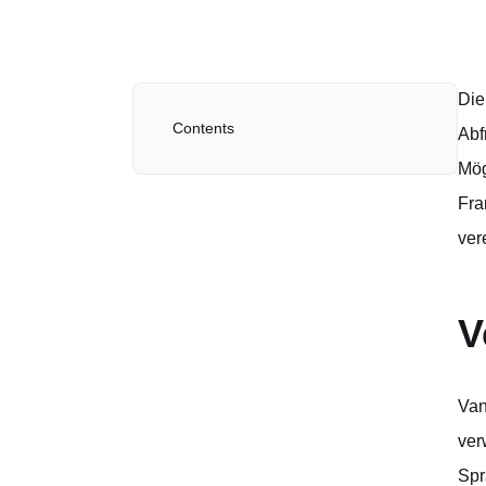
Die
Contents
Abf
Mög
Fra
ver
V
Van
ver
Spr