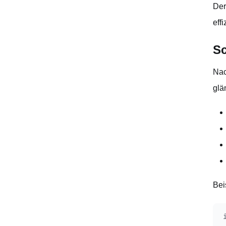
Der
eff
Sc
Nac
glä
Bei