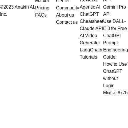
Market
Center
©2023 Anakin AI,
Agentic AI
Gemini Pro
Pricing
Community
Inc.
ChatGPT
API
FAQs
About us
Cheatsheet
Use DALL-
Contact us
Claude API
E 3 for Free
AI Video
ChatGPT
Generator
Prompt
LangChain
Engineering
Tutorials
Guide
How to Use
ChatGPT
without
Login
Mixtral 8x7b