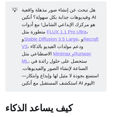
💡
هل تبحث عن إنشاء صور مذهلة واقعية
وفيديوهات جذابة بكل سهولة؟ أنكين AI
هو مركزك الإبداعي الشامل! مع أدوات
،
FLUX 1.1 Pro Ultra
متطورة مثل
Recraft
، و
Stable Diffusion 3.5 Large
و
، ودعم مولدات الفيديو بالذكاء
V3
Minimax وRunway
الاصطناعي مثل
، ستحصل على حلول رائدة في
ML
الصناعة لإنشاء الصور والفيديوهات.
استمتع بجودة لا مثيل لها وإبداع وابتكار—
استكشف المستقبل مع أنكين AI اليوم!
كيف يساعد الذكاء