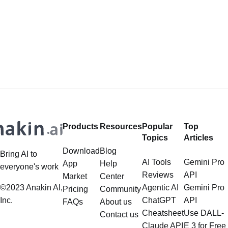
Products
Resources
Popular
Top
Topics
Articles
Download
Blog
Bring AI to
AI Tools
Gemini Pro
App
Help
everyone's work
Reviews
API
Market
Center
©2023 Anakin AI,
Agentic AI
Gemini Pro
Pricing
Community
Inc.
ChatGPT
API
FAQs
About us
Cheatsheet
Use DALL-
Contact us
Claude API
E 3 for Free