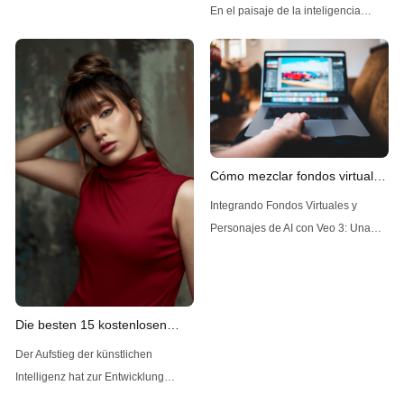
restricciones?
En el paisaje de la inteligencia
su capacidad de crear imágenes de
artificial, que evoluciona
alta calidad y diversas. Entre las
rápidamente, un modelo ha estado
soluciones líderes disponibles se
generando interés por sus
encuentra Z-Image AI, una
avanzadas capacidades de
herramienta que se destaca por su
generación de imágenes: Flux 2,
desarrollado por Black Forest Labs.
Flux 2, el sucesor de Flux AI, ha
Cómo mezclar fondos virtuales
atraído una atención significativa
y personajes de IA en Veo 3.
Integrando Fondos Virtuales y
por su
Personajes de AI con Veo 3: Una
Guía Completa La cámara Veo 3
está revolucionando la forma en
que los equipos deportivos y los
entrenadores analizan y mejoran su
Die besten 15 kostenlosen
rendimiento. Su capacidad para
Undress-AI-Bewertungen
Der Aufstieg der künstlichen
grabar automáticamente partidos
Intelligenz hat zur Entwicklung
completos y proporcionar
verschiedener Werkzeuge geführt,