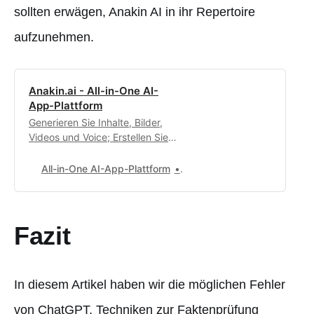
sollten erwägen, Anakin AI in ihr Repertoire
aufzunehmen.
Anakin.ai - All-in-One AI-
App-Plattform
Generieren Sie Inhalte, Bilder,
Videos und Voice; Erstellen Sie
automatisierte Workflows,
benutzerdefinierte KI-Apps und
All-in-One AI-App-Plattform
0
intelligente Agenten. Ihre
exklusive Anpassungswerkstatt
für KI-Apps.
Fazit
In diesem Artikel haben wir die möglichen Fehler
von ChatGPT, Techniken zur Faktenprüfung