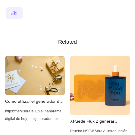
ki
Related
Cómo utilizar el generador de
imágenes Z-Image AI sin
https://nsfwsora.ai En el panorama
restricciones
digital de hoy, los generadores de
¿Puede Flux 2 generar
imágenes impulsados por IA se han
contenido NSFW sin
Prueba NSFW Sora AI Introducción
vuelto cada vez más populares por