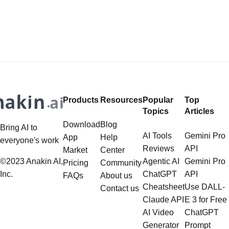
información detallada es
die den Nutzern bei einer Vielzahl
incomparable. Sin embargo, el
von Aufgaben helfen können,
darunter die Erstellung von Inhalten,
die Verbesserung von Bildern und
sogar die Erstellung virtueller
Modelle. Unter diesen innovativen
Anwendungen haben die Undress
Products
Resources
Popular
Top
AI Werkzeuge Aufmerksamkeit
Topics
Articles
erregt, weil sie die
Download
Blog
Bring AI to
AI Tools
Gemini Pro
App
Help
everyone's work
Reviews
API
Market
Center
©2023 Anakin AI,
Agentic AI
Gemini Pro
Pricing
Community
Inc.
ChatGPT
API
FAQs
About us
Cheatsheet
Use DALL-
Contact us
Claude API
E 3 for Free
AI Video
ChatGPT
Generator
Prompt