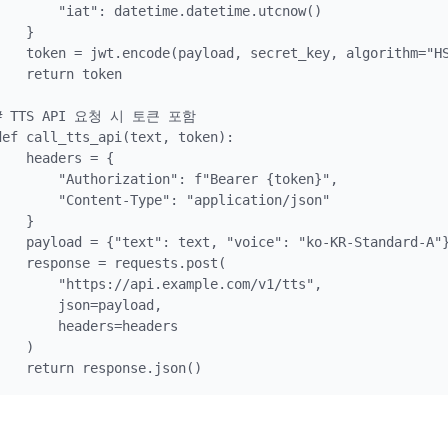
        "iat": datetime.datetime.utcnow()

    }

    token = jwt.encode(payload, secret_key, algorithm="HS
    return token

# TTS API 요청 시 토큰 포함

def call_tts_api(text, token):

    headers = {

        "Authorization": f"Bearer {token}",

        "Content-Type": "application/json"

    }

    payload = {"text": text, "voice": "ko-KR-Standard-A"}
    response = requests.post(

        "https://api.example.com/v1/tts",

        json=payload,

        headers=headers

    )
