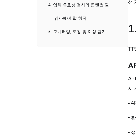
선 
4. 입력 유효성 검사와 콘텐츠 필터링
검사해야 할 항목
1
5. 모니터링, 로깅 및 이상 탐지
모니터링 핵심 지표
TT
6. 추가 보안 강화 전략
A
자주 묻는 질문 (FAQ)
AP
Q1. TTS API 키가 유출된 것 같을 때 가장 먼저 해야 할 일은 무엇인가요?
시 
Q2. 무료 티어 TTS API도 보안이 필요한가요?
• 
Q3. TTS API 보안과 일반 REST API 보안의 차이점은 무엇인가요?
• 
• 