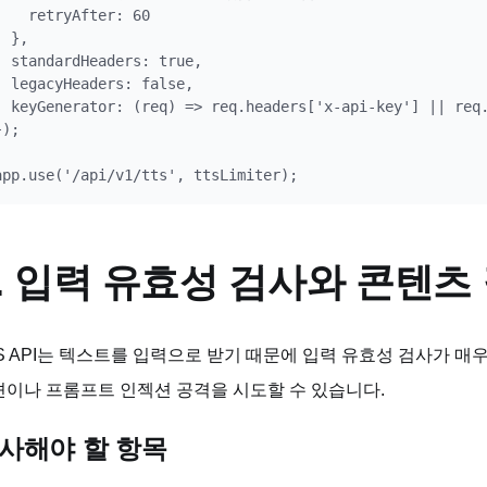
    retryAfter: 60

  },

  standardHeaders: true,

  legacyHeaders: false,

  keyGenerator: (req) => req.headers['x-api-key'] || req.
);

4. 입력 유효성 검사와 콘텐츠
S API는 텍스트를 입력으로 받기 때문에 입력 유효성 검사가 
션이나 프롬프트 인젝션 공격을 시도할 수 있습니다.
사해야 할 항목