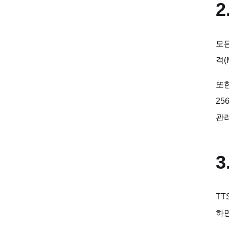
2
모든
격(
또한
25
관
3
TT
하면