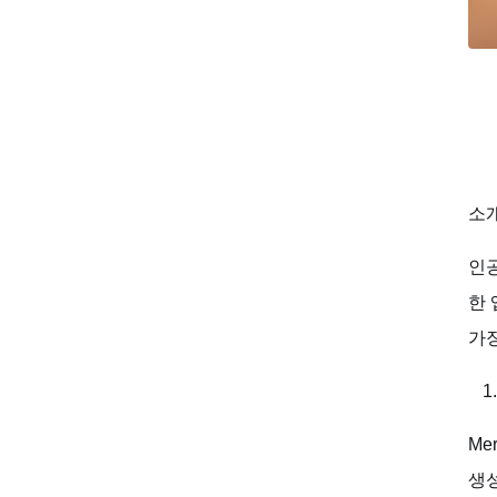
소
인공
한 
가장
Me
생성