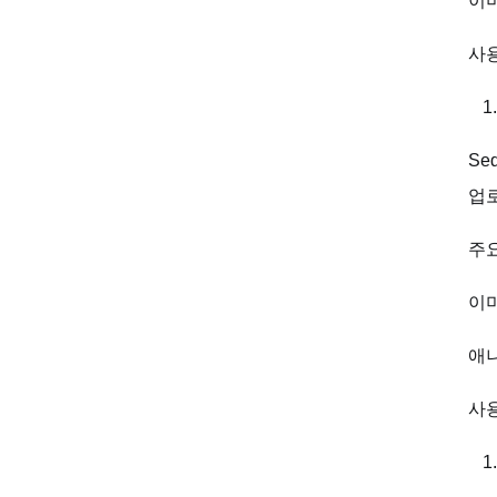
이
사
Se
업로
주요
이미
애
사