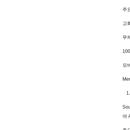
주요
고
무제
10
모
Me
So
여 