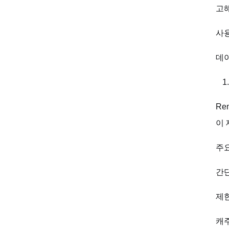
고
사
데
Re
이
주요
간
제
캐