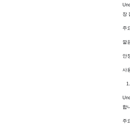
Un
장 
주요
깔
안
사
Un
합니
주요