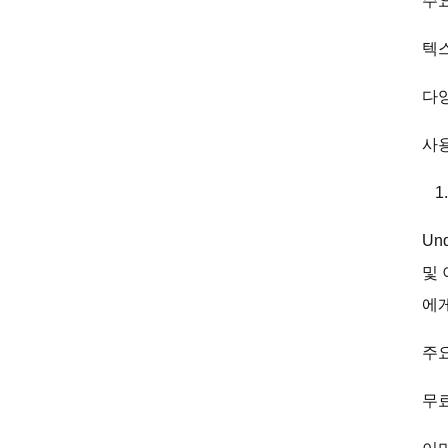
주요
텍스
다
사
Un
및 
에게
주요
무료