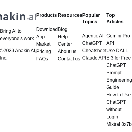
Products
Resources
Popular
Top
Topics
Articles
Download
Blog
Bring AI to
Agentic AI
Gemini Pro
App
Help
everyone's work
ChatGPT
API
Market
Center
©2023 Anakin AI,
Cheatsheet
Use DALL-
Pricing
About us
Inc.
Claude API
E 3 for Free
FAQs
Contact us
ChatGPT
Prompt
Engineering
Guide
How to Use
ChatGPT
without
Login
Mixtral 8x7b