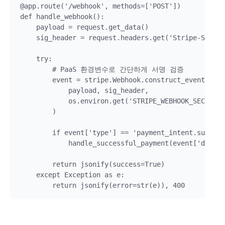
@app.route('/webhook', methods=['POST'])

def handle_webhook():

    payload = request.get_data()

    sig_header = request.headers.get('Stripe-Signat
    try:

        # PaaS 환경변수로 간단하게 서명 검증

        event = stripe.Webhook.construct_event(

            payload, sig_header, 

            os.environ.get('STRIPE_WEBHOOK_SECRET')

        )

        if event['type'] == 'payment_intent.succeed
            handle_successful_payment(event['data']
        return jsonify(success=True)

    except Exception as e:
