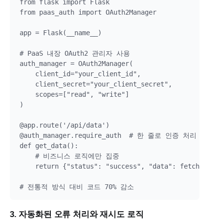
from flask import Flask

from paas_auth import OAuth2Manager

app = Flask(__name__)

# PaaS 내장 OAuth2 관리자 사용

auth_manager = OAuth2Manager(

    client_id="your_client_id",

    client_secret="your_client_secret",

    scopes=["read", "write"]

)

@app.route('/api/data')

@auth_manager.require_auth  # 한 줄로 인증 처리 완료

def get_data():

    # 비즈니스 로직에만 집중

    return {"status": "success", "data": fetch_busi
3. 자동화된 오류 처리와 재시도 로직