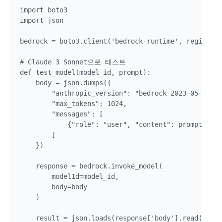
import boto3

import json

bedrock = boto3.client('bedrock-runtime', region_na
# Claude 3 Sonnet으로 테스트

def test_model(model_id, prompt):

    body = json.dumps({

        "anthropic_version": "bedrock-2023-05-31",

        "max_tokens": 1024,

        "messages": [

            {"role": "user", "content": prompt}

        ]

    })

    response = bedrock.invoke_model(

        modelId=model_id,

        body=body

    )

    result = json.loads(response['body'].read())
