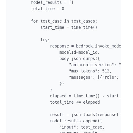
        model_results = []

        total_time = 0

        for test_case in test_cases:

            start_time = time.time()

            try:

                response = bedrock.invoke_model(

                    modelId=model_id,

                    body=json.dumps({

                        "anthropic_version": "bedro
                        "max_tokens": 512,

                        "messages": [{"role": "user
                    })

                )

                elapsed = time.time() - start_time

                total_time += elapsed

                result = json.loads(response['body'
                model_results.append({

                    "input": test_case,
