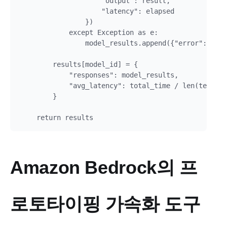
                    "output": result,

                    "latency": elapsed

                })

            except Exception as e:

                model_results.append({"error": str(
        results[model_id] = {

            "responses": model_results,

            "avg_latency": total_time / len(test_ca
        }

Amazon Bedrock의 프
로토타이핑 가속화 도구