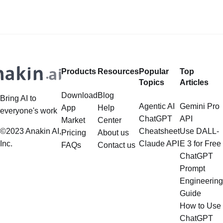
Products
Resources
Popular
Top
Topics
Articles
Download
Blog
Bring AI to
Agentic AI
Gemini Pro
App
Help
everyone's work
ChatGPT
API
Market
Center
©2023 Anakin AI,
Cheatsheet
Use DALL-
Pricing
About us
Inc.
Claude API
E 3 for Free
FAQs
Contact us
ChatGPT
Prompt
Engineering
Guide
How to Use
ChatGPT