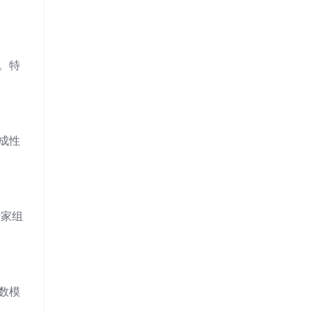
力。特
成性
专家组
参数模