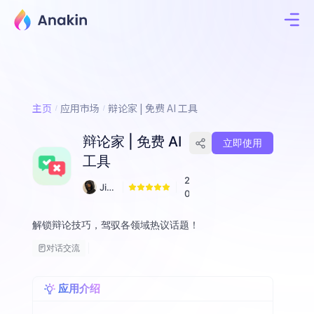
主页
应用市场
辩论家 | 免费 AI 工具
辩论家 | 免费 AI
立即使用
工具
2
Jim
0
my
Fall
解锁辩论技巧，驾驭各领域热议话题！
on
对话交流
应用介绍