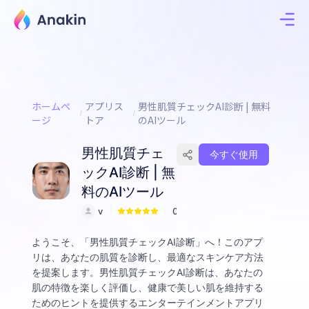
ホームペ
アプリス
男性肌質チェックAI診断 | 無料
ージ
トア
のAIツール
男性肌質チェ
今すぐ使用
ックAI診断 | 無
料のAIツール
v
0
a
n
ようこそ、「男性肌質チェックAI診断」へ！このアプ
o
リは、あなたの肌質を診断し、最適なスキンケア方法
を提案します。男性肌質チェックAI診断は、あなたの
肌の特徴を楽しく評価し、健康で美しい肌を維持する
ためのヒントを提供するエンターテインメントアプリ