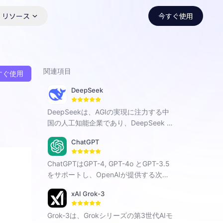
リソース
今すぐ使用
関連項目
すぐ使用
DeepSeek
DeepSeekは、AGIの実現に注力する中
国の人工知能企業であり、DeepSeek R
1、Chat V3、Coderなど、自社開発の対
ChatGPT
話型AIを展開しています。全シーンにお
けるスマートなインタラクションを通じ
ChatGPTはGPT-4, GPT-4o とGPT-3.5
て、検索、プログラミング、創作などの
をサポートし、OpenAIが提供する次世
分野に力を注ぎ、各種難題の解決に寄与
代の対話型AI、スマートなQ&A機能を利
します。
xAI Grok-3
用してあなたの難問を解決します。
Grok-3は、Grokシリーズの第3世代AIモ