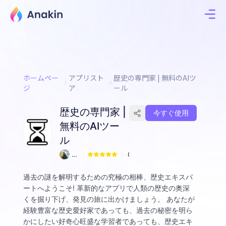
ホームペー
アプリスト
歴史の専門家 | 無料のAIツ
ジ
ア
ール
歴史の専門家 |
今すぐ使用
無料のAIツー
ル
w
0
eil
ixi
過去の謎を解明するための究極の相棒、歴史エキスパ
o
ートへようこそ! 革新的なアプリで人類の歴史の奥深
n
くを掘り下げ、発見の旅に出かけましょう。 あなたが
g
経験豊富な歴史愛好家であっても、過去の秘密を明ら
かにしたい好奇心旺盛な学習者であっても、歴史エキ