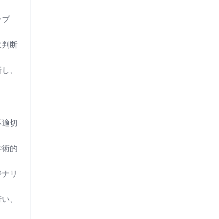
ップ
に判断
析し、
不適切
学術的
ジナリ
行い、