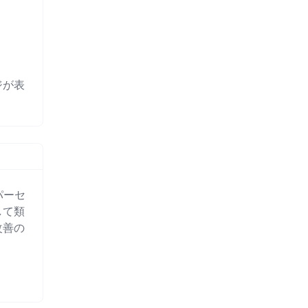
ジが表
パーセ
して類
改善の