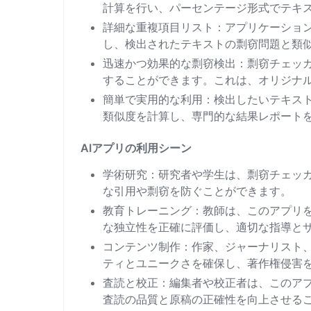
計算を行い、パーセンテージ形式でテキ
詳細な重複項目リスト：アプリケーショ
し、検出されたテキストの剽窃問題と類
迅速かつ効果的な剽窃検出：剽窃チェッ
することができます。これは、オリジナ
簡単で実用的な利用：検出したいテキス
類似度を計算し、専門的な結果レポート
AIアプリの利用シーン
学術研究：研究者や学生は、剽窃チェッ
な引用や剽窃を防ぐことができます。
教育トレーニング：教師は、このアプリ
な独立性を正確に評価し、適切な指導と
コンテンツ制作：作家、ジャーナリスト
ティとユニークさを確保し、著作権侵害
査読と校正：編集者や校正者は、このア
査読の品質と原稿の正確性を向上させる