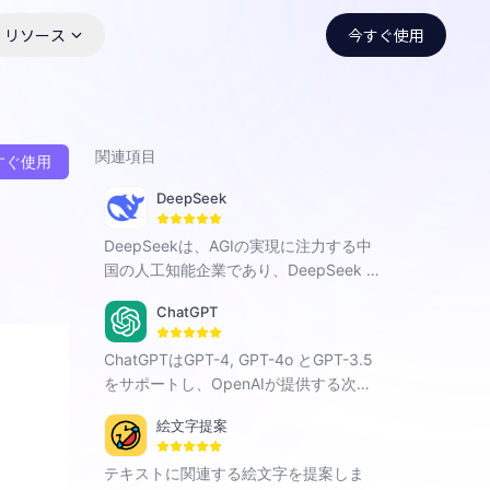
リソース
今すぐ使用
関連項目
すぐ使用
DeepSeek
DeepSeekは、AGIの実現に注力する中
国の人工知能企業であり、DeepSeek R
1、Chat V3、Coderなど、自社開発の対
ChatGPT
話型AIを展開しています。全シーンにお
けるスマートなインタラクションを通じ
ChatGPTはGPT-4, GPT-4o とGPT-3.5
て、検索、プログラミング、創作などの
をサポートし、OpenAIが提供する次世
分野に力を注ぎ、各種難題の解決に寄与
代の対話型AI、スマートなQ&A機能を利
します。
絵文字提案
用してあなたの難問を解決します。
テキストに関連する絵文字を提案しま