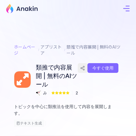
ホームペー
アプリスト
類推で内容展開 | 無料のAIツ
ジ
ア
ール
類推で内容展
今すぐ使用
開 | 無料のAIツ
ール
み
2
く
トピックを中心に類推法を使用して内容を展開しま
す。
テキスト生成