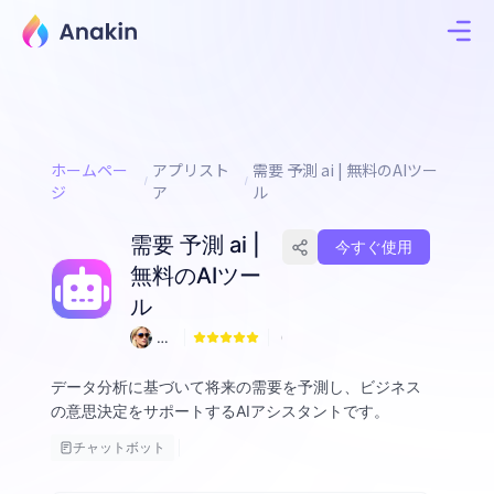
ホームペー
アプリスト
需要 予測 ai | 無料のAIツー
ジ
ア
ル
需要 予測 ai |
今すぐ使用
無料のAIツー
ル
Sa
0
m
Al
データ分析に基づいて将来の需要を予測し、ビジネス
tw
の意思決定をサポートするAIアシスタントです。
o
m
チャットボット
an